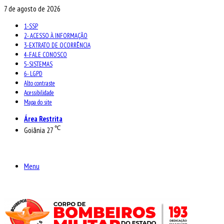
7 de agosto de 2026
1-SSP
2- ACESSO À INFORMAÇÃO
3-EXTRATO DE OCORRÊNCIA
4-FALE CONOSCO
5-SISTEMAS
6- LGPD
Alto contraste
Acessibilidade
Mapa do site
Área Restrita
℃
Goiânia
27
Menu