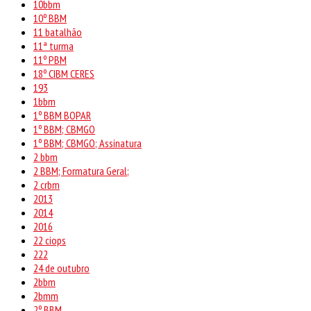
10bbm
10º BBM
11 batalhão
11ª turma
11º PBM
18º CIBM CERES
193
1bbm
1º BBM BOPAR
1º BBM; CBMGO
1º BBM; CBMGO; Assinatura
2 bbm
2 BBM; Formatura Geral;
2 crbm
2013
2014
2016
22 ciops
222
24 de outubro
2bbm
2bmm
2º BBM