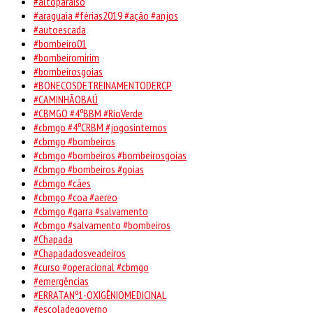
#altoparaiso
#araguaia #férias2019 #ação #anjos
#autoescada
#bombeiro01
#bombeiromirim
#bombeirosgoias
#BONECOSDETREINAMENTODERCP
#CAMINHÃOBAÚ
#CBMGO #4ºBBM #RioVerde
#cbmgo #4ºCRBM #jogosinternos
#cbmgo #bombeiros
#cbmgo #bombeiros #bombeirosgoias
#cbmgo #bombeiros #goias
#cbmgo #cães
#cbmgo #coa #aereo
#cbmgo #garra #salvamento
#cbmgo #salvamento #bombeiros
#Chapada
#Chapadadosveadeiros
#curso #operacional #cbmgo
#emergências
#ERRATANº1-OXIGÊNIOMEDICINAL
#escoladegoverno