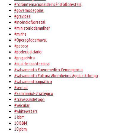
#forointernacionaldeincêndioflorestais
#governodegoias
#gravidez
#incêndioflorestal
#ministeriodamulher
#mirins
#Operaçãocarnaval
#peteca
#poderjudiciario
#praçacívica
#qualificacaotecnica
#salvamento #aeromedico #emergencia
#salvamento #altura #bombeiros #goias #cbmgo
#salvamentoaquático
#semad
#SeminárioEstratégico
#travessiadefogo
#veicular
#whitewaters
1 bbm
10 BBM
10 pbm