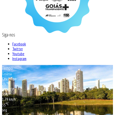
Siga-nos
Facebook
Twitter
Youtube
Instagram
Tempo
Goiânia
Céu Limpo
℃
23
35º - 23º
35%
1.79 km/h
℃
35
seg
℃