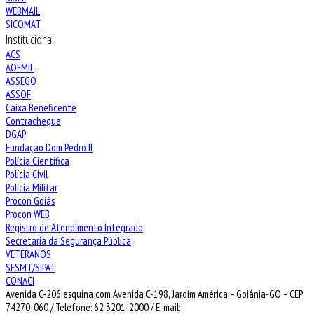
WEBMAIL
SICOMAT
Institucional
ACS
AOFMIL
ASSEGO
ASSOF
Caixa Beneficente
Contracheque
DGAP
Fundação Dom Pedro II
Polícia Científica
Polícia Civil
Polícia Militar
Procon Goiás
Procon WEB
Registro de Atendimento Integrado
Secretaria da Segurança Pública
VETERANOS
SESMT/SIPAT
CONACI
Avenida C-206 esquina com Avenida C-198, Jardim América – Goiânia-GO – CEP
74270-060 / Telefone: 62 3201-2000 / E-mail: