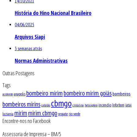
14/10/2021
História do Hino Nacional Brasileiro
04/06/2025
Arquivos Siapi
3 semanas atrás
Normas Administrativas
Outras Postagens
Tags
bombeiro mirim
bombeiro mirim goiás
bombeiros
anapolis
acidente
cbmgo
bombeiros mirins
incendio
Inforbom
jatai
catalão
cristalina
helicoptero
mirim
mirim cbmgo
luziania
resgate
rio verde
Encontre-nos no Facebook
Assessoria de Imprensa – BM/5