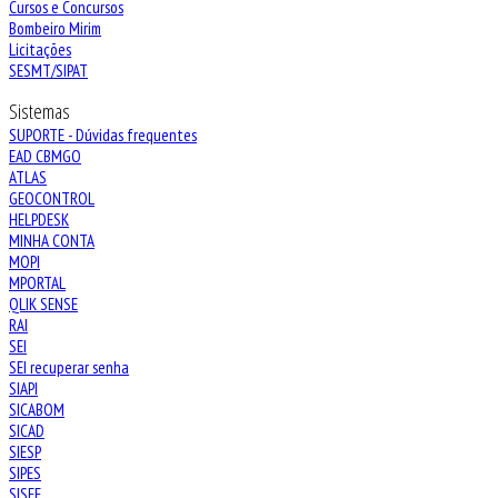
Cursos e Concursos
Bombeiro Mirim
Licitações
SESMT/SIPAT
Sistemas
SUPORTE - Dúvidas frequentes
EAD CBMGO
ATLAS
GEOCONTROL
HELPDESK
MINHA CONTA
MOPI
MPORTAL
QLIK SENSE
RAI
SEI
SEI recuperar senha
SIAPI
SICABOM
SICAD
SIESP
SIPES
SISEE