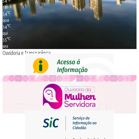
34
ter
℃
34
qua
℃
34
qui
℃
35
sex
Ouvidoria e Transparência