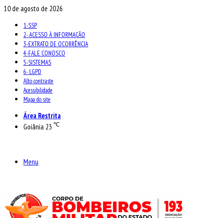
10 de agosto de 2026
1-SSP
2- ACESSO À INFORMAÇÃO
3-EXTRATO DE OCORRÊNCIA
4-FALE CONOSCO
5-SISTEMAS
6- LGPD
Alto contraste
Acessibilidade
Mapa do site
Área Restrita
℃
Goiânia
23
Menu