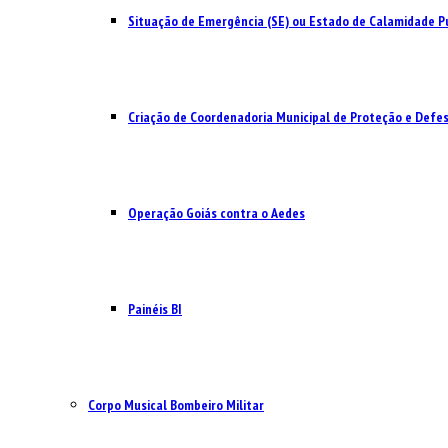
Situação de Emergência (SE) ou Estado de Calamidade Pú
Criação de Coordenadoria Municipal de Proteção e Defesa
Operação Goiás contra o Aedes
Painéis BI
Corpo Musical Bombeiro Militar