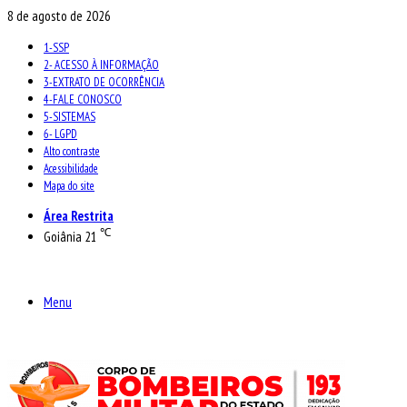
8 de agosto de 2026
1-SSP
2- ACESSO À INFORMAÇÃO
3-EXTRATO DE OCORRÊNCIA
4-FALE CONOSCO
5-SISTEMAS
6- LGPD
Alto contraste
Acessibilidade
Mapa do site
Área Restrita
℃
Goiânia
21
Menu