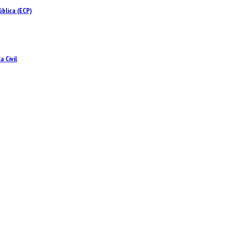
blica (ECP)
 Civil