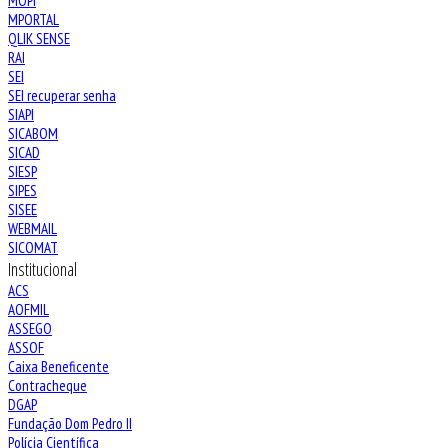
MOPI
MPORTAL
QLIK SENSE
RAI
SEI
SEI recuperar senha
SIAPI
SICABOM
SICAD
SIESP
SIPES
SISEE
WEBMAIL
SICOMAT
Institucional
ACS
AOFMIL
ASSEGO
ASSOF
Caixa Beneficente
Contracheque
DGAP
Fundação Dom Pedro II
Polícia Científica