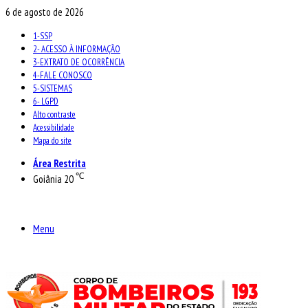
6 de agosto de 2026
1-SSP
2- ACESSO À INFORMAÇÃO
3-EXTRATO DE OCORRÊNCIA
4-FALE CONOSCO
5-SISTEMAS
6- LGPD
Alto contraste
Acessibilidade
Mapa do site
Área Restrita
℃
Goiânia
20
Menu