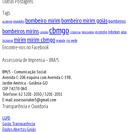
Outras Postagens
Tags
bombeiro mirim
bombeiro mirim goiás
bombeiros
anapolis
acidente
cbmgo
bombeiros mirins
incendio
Inforbom
jatai
catalão
cristalina
helicoptero
mirim
mirim cbmgo
luziania
resgate
rio verde
Encontre-nos no Facebook
Assessoria de Imprensa – BM/5
BM/5 – Comunicação Social
Avenida C-206 esquina com Avenida C-198,
Jardim América - Goiânia-GO
CEP 74270-060
Telefone: 62 3201-2030 / 3201-2031
E-mail: assessoriabm5@gmail.com
Transparência e Ouvidoria
LGPD
Goiás Transparência
Dados Abertos Goiás