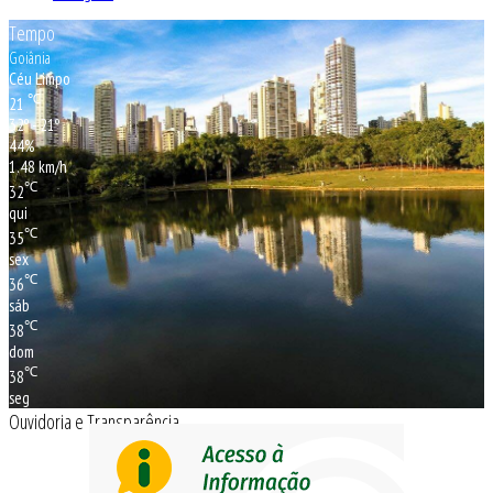
Tempo
Goiânia
Céu Limpo
℃
21
32º - 21º
44%
1.48 km/h
℃
32
qui
℃
35
sex
℃
36
sáb
℃
38
dom
℃
38
seg
Ouvidoria e Transparência