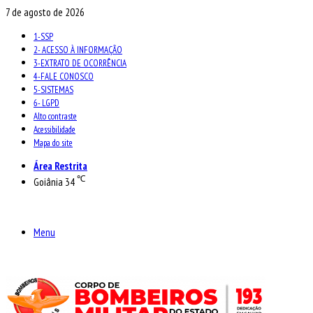
7 de agosto de 2026
1-SSP
2- ACESSO À INFORMAÇÃO
3-EXTRATO DE OCORRÊNCIA
4-FALE CONOSCO
5-SISTEMAS
6- LGPD
Alto contraste
Acessibilidade
Mapa do site
Área Restrita
℃
Goiânia
34
Menu