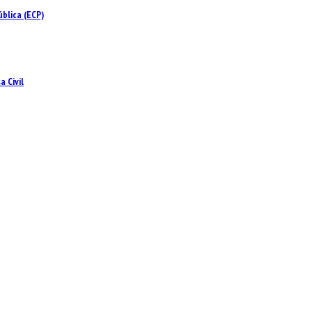
blica (ECP)
 Civil