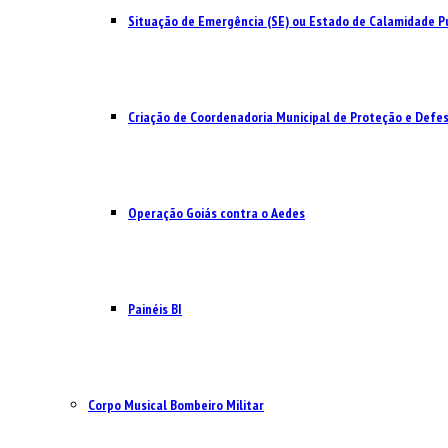
Situação de Emergência (SE) ou Estado de Calamidade Pú
Criação de Coordenadoria Municipal de Proteção e Defesa
Operação Goiás contra o Aedes
Painéis BI
Corpo Musical Bombeiro Militar