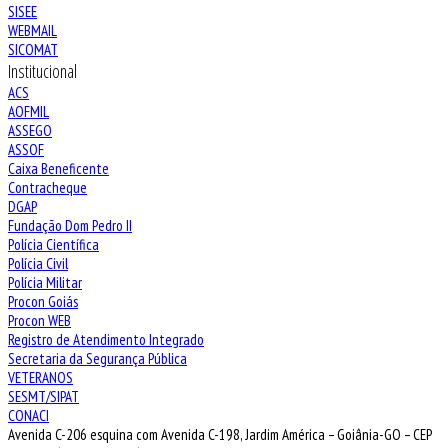
SISEE
WEBMAIL
SICOMAT
Institucional
ACS
AOFMIL
ASSEGO
ASSOF
Caixa Beneficente
Contracheque
DGAP
Fundação Dom Pedro II
Polícia Científica
Polícia Civil
Polícia Militar
Procon Goiás
Procon WEB
Registro de Atendimento Integrado
Secretaria da Segurança Pública
VETERANOS
SESMT/SIPAT
CONACI
Avenida C-206 esquina com Avenida C-198, Jardim América – Goiânia-GO – CEP