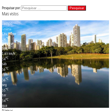
Pesquisar por:
Mais vistos
Tempo
Goiânia
Céu Limpo
℃
24
34º - 24º
39%
1.63 km/h
℃
34
sáb
℃
36
dom
℃
36
seg
℃
35
ter
℃
34
qua
Páginas