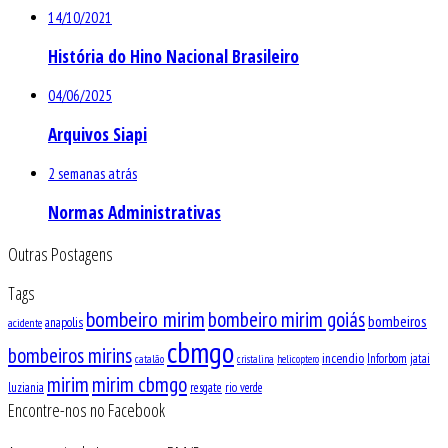
14/10/2021
História do Hino Nacional Brasileiro
04/06/2025
Arquivos Siapi
2 semanas atrás
Normas Administrativas
Outras Postagens
Tags
bombeiro mirim
bombeiro mirim goiás
bombeiros
anapolis
acidente
cbmgo
bombeiros mirins
incendio
Inforbom
jatai
catalão
cristalina
helicoptero
mirim
mirim cbmgo
luziania
resgate
rio verde
Encontre-nos no Facebook