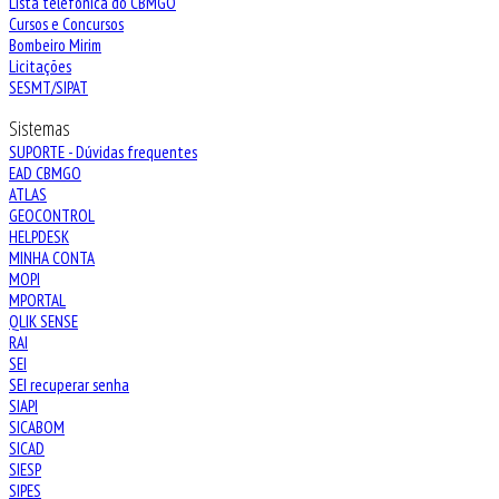
Lista telefônica do CBMGO
Cursos e Concursos
Bombeiro Mirim
Licitações
SESMT/SIPAT
Sistemas
SUPORTE - Dúvidas frequentes
EAD CBMGO
ATLAS
GEOCONTROL
HELPDESK
MINHA CONTA
MOPI
MPORTAL
QLIK SENSE
RAI
SEI
SEI recuperar senha
SIAPI
SICABOM
SICAD
SIESP
SIPES