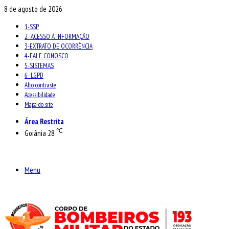
8 de agosto de 2026
1-SSP
2- ACESSO À INFORMAÇÃO
3-EXTRATO DE OCORRÊNCIA
4-FALE CONOSCO
5-SISTEMAS
6- LGPD
Alto contraste
Acessibilidade
Mapa do site
Área Restrita
℃
Goiânia
28
Menu