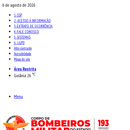
6 de agosto de 2026
1-SSP
2- ACESSO À INFORMAÇÃO
3-EXTRATO DE OCORRÊNCIA
4-FALE CONOSCO
5-SISTEMAS
6- LGPD
Alto contraste
Acessibilidade
Mapa do site
Área Restrita
℃
Goiânia
26
Menu