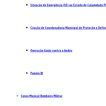
Situação de Emergência (SE) ou Estado de Calamidade Pú
Criação de Coordenadoria Municipal de Proteção e Defesa
Operação Goiás contra o Aedes
Painéis BI
Corpo Musical Bombeiro Militar