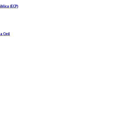
blica (ECP)
 Civil