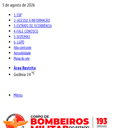
5 de agosto de 2026
1-SSP
2- ACESSO À INFORMAÇÃO
3-EXTRATO DE OCORRÊNCIA
4-FALE CONOSCO
5-SISTEMAS
6- LGPD
Alto contraste
Acessibilidade
Mapa do site
Área Restrita
℃
Goiânia
24
Menu