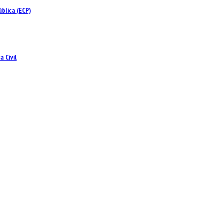
blica (ECP)
 Civil