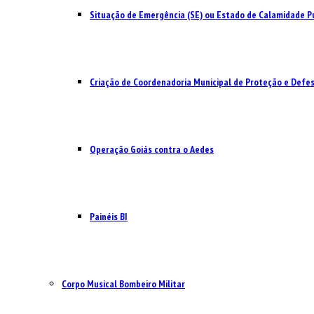
Situação de Emergência (SE) ou Estado de Calamidade Pú
Criação de Coordenadoria Municipal de Proteção e Defesa
Operação Goiás contra o Aedes
Painéis BI
Corpo Musical Bombeiro Militar