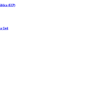
blica (ECP)
 Civil