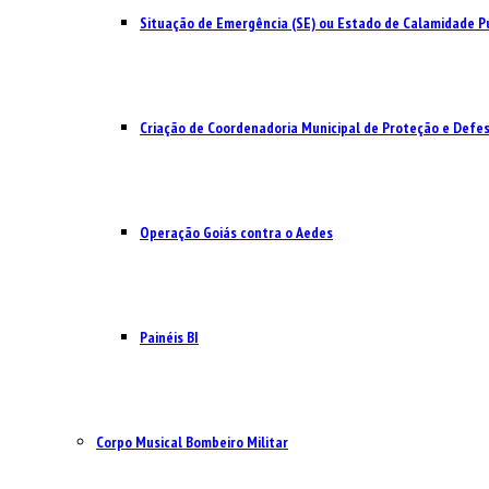
Situação de Emergência (SE) ou Estado de Calamidade Pú
Criação de Coordenadoria Municipal de Proteção e Defesa
Operação Goiás contra o Aedes
Painéis BI
Corpo Musical Bombeiro Militar