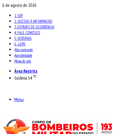
6 de agosto de 2026
1-SSP
2- ACESSO À INFORMAÇÃO
3-EXTRATO DE OCORRÊNCIA
4-FALE CONOSCO
5-SISTEMAS
6- LGPD
Alto contraste
Acessibilidade
Mapa do site
Área Restrita
℃
Goiânia
34
Menu