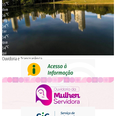
℃
35
dom
℃
36
seg
℃
34
ter
℃
34
qua
℃
34
qui
Ouvidoria e Transparência