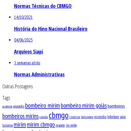
Normas Técnicas do CBMGO
14/10/2021
História do Hino Nacional Brasileiro
04/06/2025
Arquivos Siapi
3 semanas atrás
Normas Administrativas
Outras Postagens
Tags
bombeiro mirim
bombeiro mirim goiás
bombeiros
anapolis
acidente
cbmgo
bombeiros mirins
incendio
Inforbom
jatai
catalão
cristalina
helicoptero
mirim
mirim cbmgo
luziania
resgate
rio verde