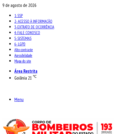
9 de agosto de 2026
1-SSP
2- ACESSO À INFORMAÇÃO
3-EXTRATO DE OCORRÊNCIA
4-FALE CONOSCO
5-SISTEMAS
6- LGPD
Alto contraste
Acessibilidade
Mapa do site
Área Restrita
℃
Goiânia
21
Menu