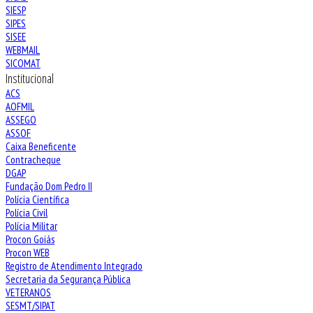
SIESP
SIPES
SISEE
WEBMAIL
SICOMAT
Institucional
ACS
AOFMIL
ASSEGO
ASSOF
Caixa Beneficente
Contracheque
DGAP
Fundação Dom Pedro II
Polícia Científica
Polícia Civil
Polícia Militar
Procon Goiás
Procon WEB
Registro de Atendimento Integrado
Secretaria da Segurança Pública
VETERANOS
SESMT/SIPAT