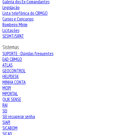
Galeria dos Ex-Comandantes
Legislação
Lista telefônica do CBMGO
Cursos e Concursos
Bombeiro Mirim
Licitações
SESMT/SIPAT
Sistemas
SUPORTE - Dúvidas frequentes
EAD CBMGO
ATLAS
GEOCONTROL
HELPDESK
MINHA CONTA
MOPI
MPORTAL
QLIK SENSE
RAI
SEI
SEI recuperar senha
SIAPI
SICABOM
SICAD