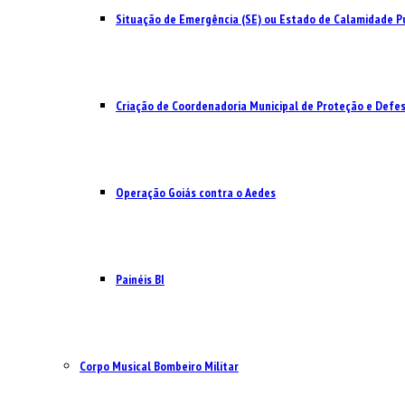
Situação de Emergência (SE) ou Estado de Calamidade Pú
Criação de Coordenadoria Municipal de Proteção e Defesa
Operação Goiás contra o Aedes
Painéis BI
Corpo Musical Bombeiro Militar