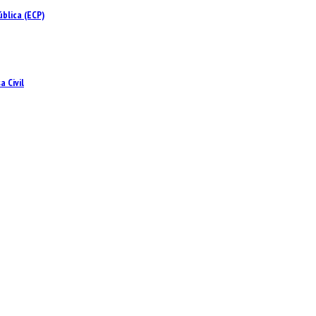
blica (ECP)
 Civil