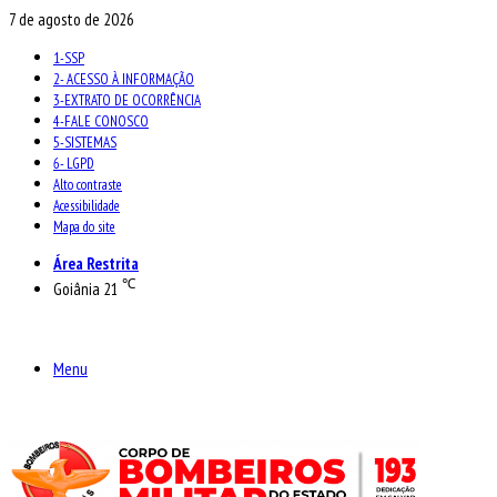
7 de agosto de 2026
1-SSP
2- ACESSO À INFORMAÇÃO
3-EXTRATO DE OCORRÊNCIA
4-FALE CONOSCO
5-SISTEMAS
6- LGPD
Alto contraste
Acessibilidade
Mapa do site
Área Restrita
℃
Goiânia
21
Menu