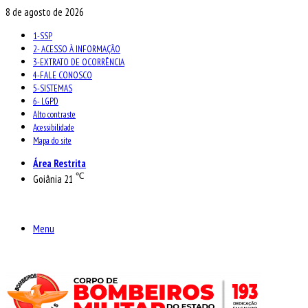
8 de agosto de 2026
1-SSP
2- ACESSO À INFORMAÇÃO
3-EXTRATO DE OCORRÊNCIA
4-FALE CONOSCO
5-SISTEMAS
6- LGPD
Alto contraste
Acessibilidade
Mapa do site
Área Restrita
℃
Goiânia
21
Menu