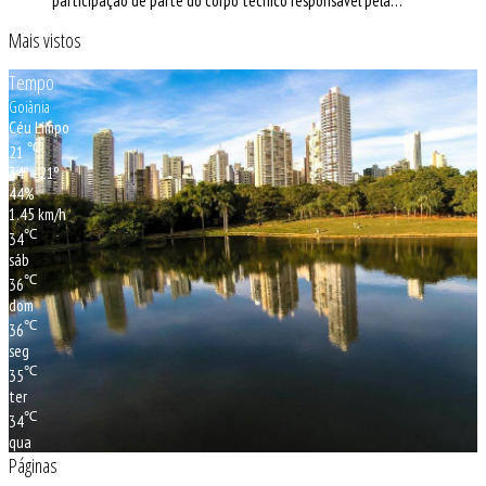
participação de parte do corpo técnico responsável pela…
Mais vistos
Tempo
Goiânia
Céu Limpo
℃
21
34º - 21º
44%
1.45 km/h
℃
34
sáb
℃
36
dom
℃
36
seg
℃
35
ter
℃
34
qua
Páginas