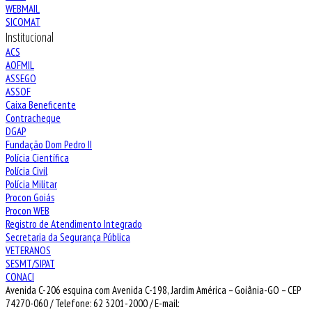
WEBMAIL
SICOMAT
Institucional
ACS
AOFMIL
ASSEGO
ASSOF
Caixa Beneficente
Contracheque
DGAP
Fundação Dom Pedro II
Polícia Científica
Polícia Civil
Polícia Militar
Procon Goiás
Procon WEB
Registro de Atendimento Integrado
Secretaria da Segurança Pública
VETERANOS
SESMT/SIPAT
CONACI
Avenida C-206 esquina com Avenida C-198, Jardim América – Goiânia-GO – CEP
74270-060 / Telefone: 62 3201-2000 / E-mail: