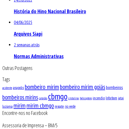
História do Hino Nacional Brasileiro
04/06/2025
Arquivos Siapi
2 semanas atrás
Normas Administrativas
Outras Postagens
Tags
bombeiro mirim
bombeiro mirim goiás
bombeiros
anapolis
acidente
cbmgo
bombeiros mirins
incendio
Inforbom
jatai
catalão
cristalina
helicoptero
mirim
mirim cbmgo
luziania
resgate
rio verde
Encontre-nos no Facebook
Assessoria de Imprensa – BM/5