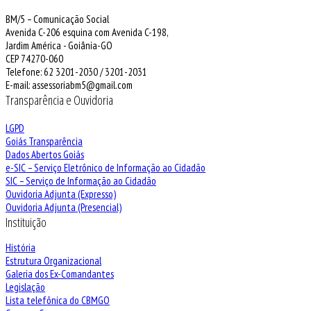
BM/5 – Comunicação Social
Avenida C-206 esquina com Avenida C-198,
Jardim América - Goiânia-GO
CEP 74270-060
Telefone: 62 3201-2030 / 3201-2031
E-mail: assessoriabm5@gmail.com
Transparência e Ouvidoria
LGPD
Goiás Transparência
Dados Abertos Goiás
e-SIC – Serviço Eletrônico de Informação ao Cidadão
SIC – Serviço de Informação ao Cidadão
Ouvidoria Adjunta (Expresso)
Ouvidoria Adjunta (Presencial)
Instituição
História
Estrutura Organizacional
Galeria dos Ex-Comandantes
Legislação
Lista telefônica do CBMGO