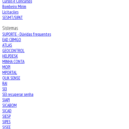
Cursos e Concursos
Bombeiro Mirim
Licitações
SESMT/SIPAT
Sistemas
SUPORTE - Dúvidas frequentes
EAD CBMGO
ATLAS
GEOCONTROL
HELPDESK
MINHA CONTA
MOPI
MPORTAL
QLIK SENSE
RAI
SEI
SEI recuperar senha
SIAPI
SICABOM
SICAD
SIESP
SIPES
SISEE