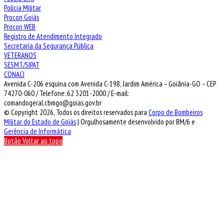
Polícia Militar
Procon Goiás
Procon WEB
Registro de Atendimento Integrado
Secretaria da Segurança Pública
VETERANOS
SESMT/SIPAT
CONACI
Avenida C-206 esquina com Avenida C-198, Jardim América – Goiânia-GO – CEP
74270-060 / Telefone: 62 3201-2000 / E-mail:
comandogeral.cbmgo@goias.gov.br
© Copyright 2026, Todos os direitos reservados para
Corpo de Bombeiros
Militar do Estado de Goiás
| Orgulhosamente desenvolvido por BM/6 e
Gerência de Informática
Botão Voltar ao topo