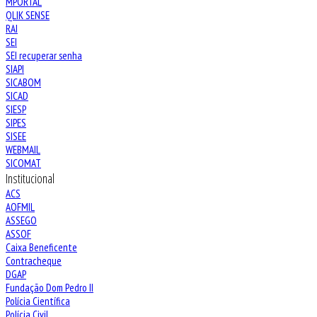
MPORTAL
QLIK SENSE
RAI
SEI
SEI recuperar senha
SIAPI
SICABOM
SICAD
SIESP
SIPES
SISEE
WEBMAIL
SICOMAT
Institucional
ACS
AOFMIL
ASSEGO
ASSOF
Caixa Beneficente
Contracheque
DGAP
Fundação Dom Pedro II
Polícia Científica
Polícia Civil