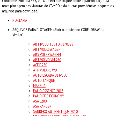
Conforme Portaria 363/2018 – CBM que Dispõe sobre a padronização da
nova plotagem das viaturas do CBMGO e dá outras providências, seguem os
arquivos para download.
PORTARIA
ARQUIVOS PARA PLOTAGEM (Abrir o arquivo no COREL DRAW ou
similar):
ABT IVECO TECTOR 170E28
ABT VOLKSWAGEN
ABS VOLKSWAGEM
ABT VOLVO VM 260
ACF F 250
ATP VOLARE W9
AUTO ESCADA 01 IVECO
AUTO TANQUE
MARRUA
PALIO ESSENCE 2016
PALIO FIRE ECONOMY
ASA L200
ASA RANGER
SANDERO AUTHENTIQUE 2010