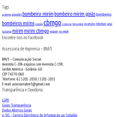
Tags
bombeiro mirim
bombeiro mirim goiás
bombeiros
anapolis
acidente
cbmgo
bombeiros mirins
incendio
Inforbom
jatai
catalão
cristalina
helicoptero
mirim
mirim cbmgo
luziania
resgate
rio verde
Encontre-nos no Facebook
Assessoria de Imprensa – BM/5
BM/5 – Comunicação Social
Avenida C-206 esquina com Avenida C-198,
Jardim América - Goiânia-GO
CEP 74270-060
Telefone: 62 3201-2030 / 3201-2031
E-mail: assessoriabm5@gmail.com
Transparência e Ouvidoria
LGPD
Goiás Transparência
Dados Abertos Goiás
e-SIC – Serviço Eletrônico de Informação ao Cidadão