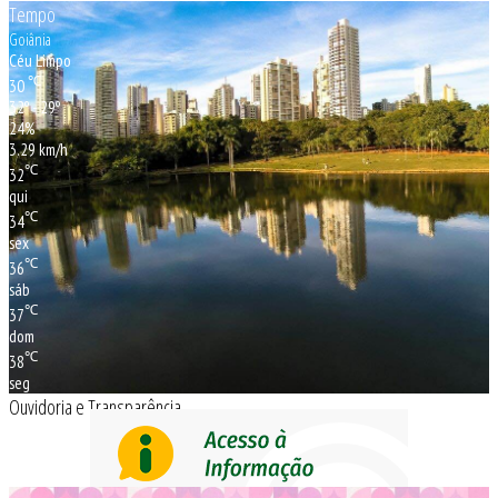
Tempo
Goiânia
Céu Limpo
℃
30
32º - 29º
24%
3.29 km/h
℃
32
qui
℃
34
sex
℃
36
sáb
℃
37
dom
℃
38
seg
Ouvidoria e Transparência