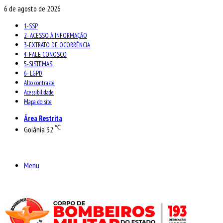
6 de agosto de 2026
1-SSP
2- ACESSO À INFORMAÇÃO
3-EXTRATO DE OCORRÊNCIA
4-FALE CONOSCO
5-SISTEMAS
6- LGPD
Alto contraste
Acessibilidade
Mapa do site
Área Restrita
℃
Goiânia
32
Menu