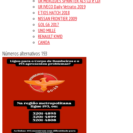
UR MERCEDES SPRINTER 415 CD e CDI
UR IVECO Daily Vetrato 2019
ETIOS HATCH 2018
NISSAN FRONTIER 2009
GOL G6 2017
UNO MILLE
RENAULT KWID
CANOA
Números alternativos 193