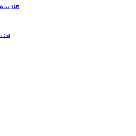
blica (ECP)
 Civil