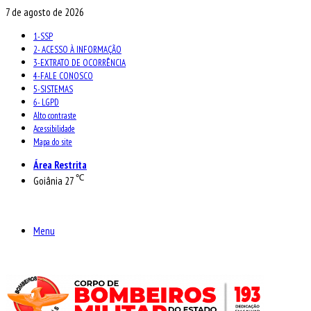
7 de agosto de 2026
1-SSP
2- ACESSO À INFORMAÇÃO
3-EXTRATO DE OCORRÊNCIA
4-FALE CONOSCO
5-SISTEMAS
6- LGPD
Alto contraste
Acessibilidade
Mapa do site
Área Restrita
℃
Goiânia
27
Menu