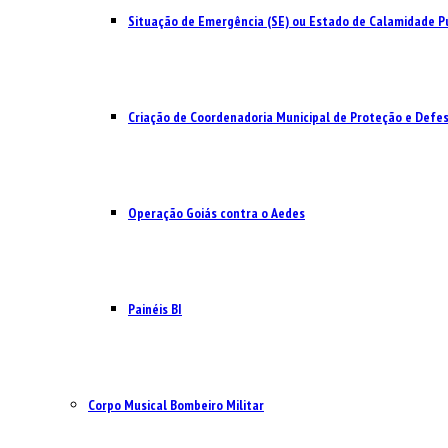
Situação de Emergência (SE) ou Estado de Calamidade Pú
Criação de Coordenadoria Municipal de Proteção e Defesa
Operação Goiás contra o Aedes
Painéis BI
Corpo Musical Bombeiro Militar