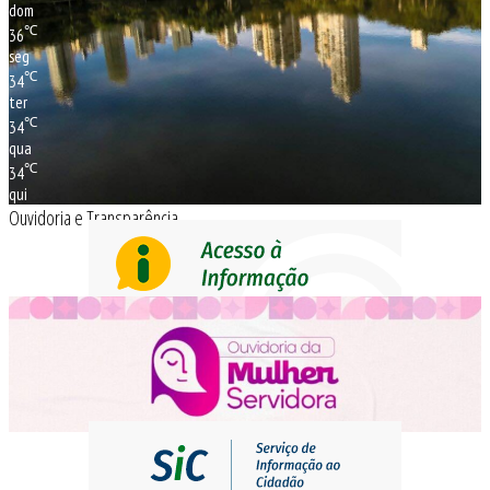
dom
℃
36
seg
℃
34
ter
℃
34
qua
℃
34
qui
Ouvidoria e Transparência