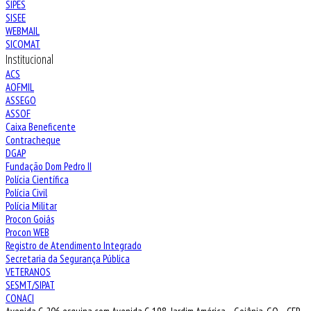
SIPES
SISEE
WEBMAIL
SICOMAT
Institucional
ACS
AOFMIL
ASSEGO
ASSOF
Caixa Beneficente
Contracheque
DGAP
Fundação Dom Pedro II
Polícia Científica
Polícia Civil
Polícia Militar
Procon Goiás
Procon WEB
Registro de Atendimento Integrado
Secretaria da Segurança Pública
VETERANOS
SESMT/SIPAT
CONACI