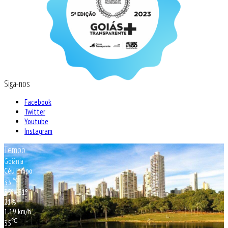
Siga-nos
Facebook
Twitter
Youtube
Instagram
Tempo
Goiânia
Céu Limpo
℃
33
35º - 31º
21%
1.19 km/h
℃
35