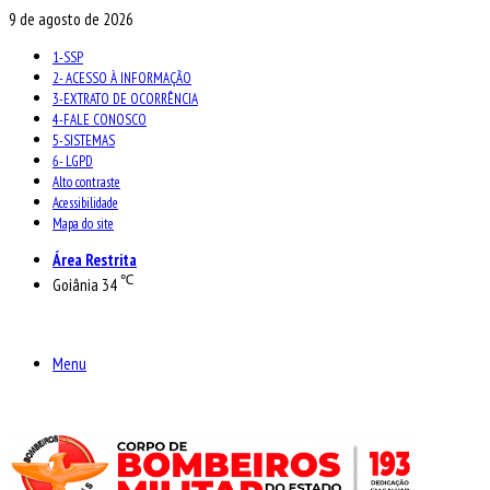
9 de agosto de 2026
1-SSP
2- ACESSO À INFORMAÇÃO
3-EXTRATO DE OCORRÊNCIA
4-FALE CONOSCO
5-SISTEMAS
6- LGPD
Alto contraste
Acessibilidade
Mapa do site
Área Restrita
℃
Goiânia
34
Menu