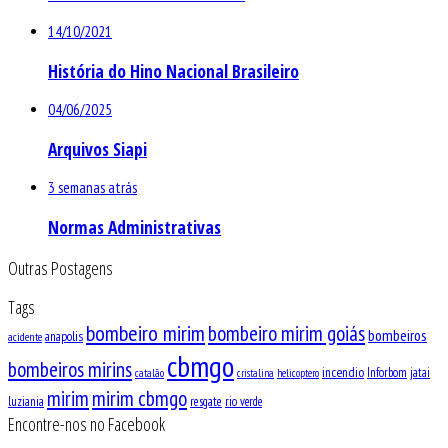
14/10/2021
História do Hino Nacional Brasileiro
04/06/2025
Arquivos Siapi
3 semanas atrás
Normas Administrativas
Outras Postagens
Tags
bombeiro mirim
bombeiro mirim goiás
bombeiros
anapolis
acidente
cbmgo
bombeiros mirins
incendio
Inforbom
jatai
catalão
cristalina
helicoptero
mirim
mirim cbmgo
luziania
resgate
rio verde
Encontre-nos no Facebook