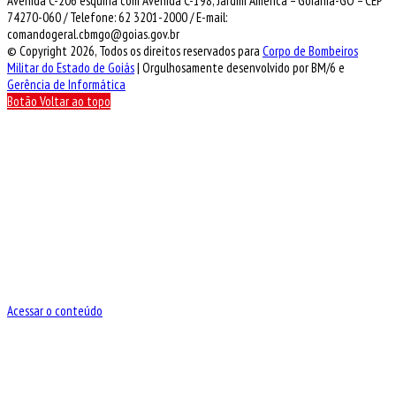
Avenida C-206 esquina com Avenida C-198, Jardim América – Goiânia-GO – CEP
74270-060 / Telefone: 62 3201-2000 / E-mail:
comandogeral.cbmgo@goias.gov.br
© Copyright 2026, Todos os direitos reservados para
Corpo de Bombeiros
Militar do Estado de Goiás
| Orgulhosamente desenvolvido por BM/6 e
Gerência de Informática
Botão Voltar ao topo
Acessar o conteúdo