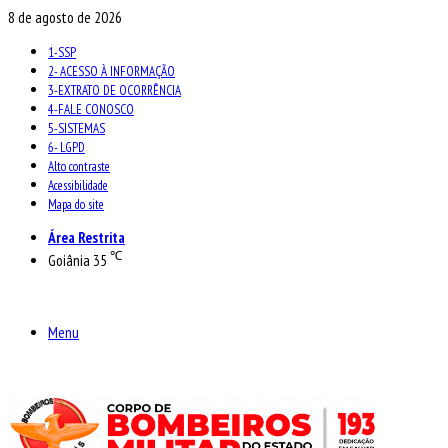
8 de agosto de 2026
1-SSP
2- ACESSO À INFORMAÇÃO
3-EXTRATO DE OCORRÊNCIA
4-FALE CONOSCO
5-SISTEMAS
6- LGPD
Alto contraste
Acessibilidade
Mapa do site
Área Restrita
℃
Goiânia
35
Menu