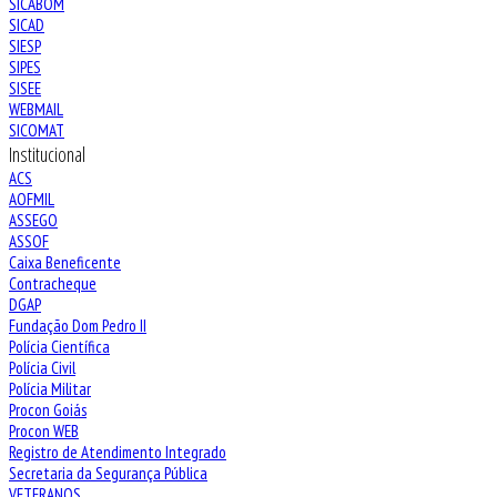
SICABOM
SICAD
SIESP
SIPES
SISEE
WEBMAIL
SICOMAT
Institucional
ACS
AOFMIL
ASSEGO
ASSOF
Caixa Beneficente
Contracheque
DGAP
Fundação Dom Pedro II
Polícia Científica
Polícia Civil
Polícia Militar
Procon Goiás
Procon WEB
Registro de Atendimento Integrado
Secretaria da Segurança Pública
VETERANOS