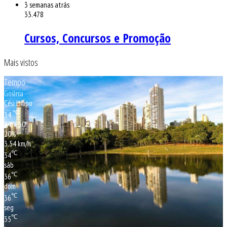
3 semanas atrás
33.478
Cursos, Concursos e Promoção
Mais vistos
Tempo
Goiânia
Céu Limpo
℃
34
34º - 30º
20%
3.54 km/h
℃
34
sáb
℃
36
dom
℃
36
seg
℃
35