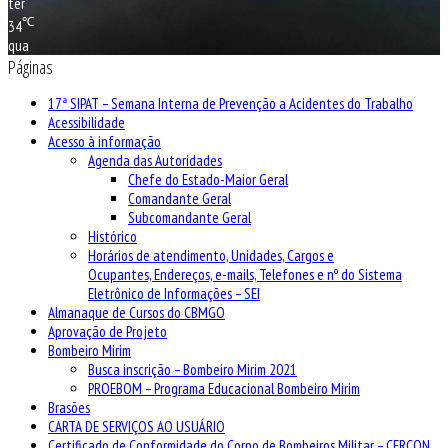
ter
℃
34
qua
Páginas
17ª SIPAT – Semana Interna de Prevenção a Acidentes do Trabalho
Acessibilidade
Acesso à informação
Agenda das Autoridades
Chefe do Estado-Maior Geral
Comandante Geral
Subcomandante Geral
Histórico
Horários de atendimento, Unidades, Cargos e
Ocupantes, Endereços, e-mails, Telefones e nº do Sistema
Eletrônico de Informações – SEI
Almanaque de Cursos do CBMGO
Aprovação de Projeto
Bombeiro Mirim
Busca inscrição – Bombeiro Mirim 2021
PROEBOM – Programa Educacional Bombeiro Mirim
Brasões
CARTA DE SERVIÇOS AO USUÁRIO
Certificado de Conformidade do Corpo de Bombeiros Militar – CERCON