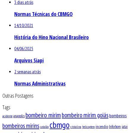
3 dias atrás
Normas Técnicas do CBMGO
14/10/2021
História do Hino Nacional Brasileiro
04/06/2025
Arquivos Siapi
2 semanas atrás
Normas Administrativas
Outras Postagens
Tags
bombeiro mirim
bombeiro mirim goiás
bombeiros
anapolis
acidente
cbmgo
bombeiros mirins
incendio
Inforbom
jatai
catalão
cristalina
helicoptero