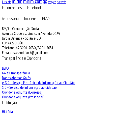
mirim
mirim cbmgo
luziania
resgate
rio verde
Encontre-nos no Facebook
Assessoria de Imprensa – BM/5
BM/5 – Comunicação Social
Avenida C-206 esquina com Avenida C-198,
Jardim América - Goiânia-GO
CEP 74270-060
Telefone: 62 3201-2030 / 3201-2031
E-mail: assessoriabm5@gmail.com
Transparência e Ouvidoria
LGPD
Goiás Transparência
Dados Abertos Goiás
e-SIC – Serviço Eletrônico de Informação ao Cidadão
SIC – Serviço de Informação ao Cidadão
Ouvidoria Adjunta (Expresso)
Ouvidoria Adjunta (Presencial)
Instituição
História