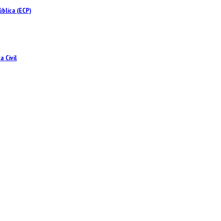
blica (ECP)
 Civil