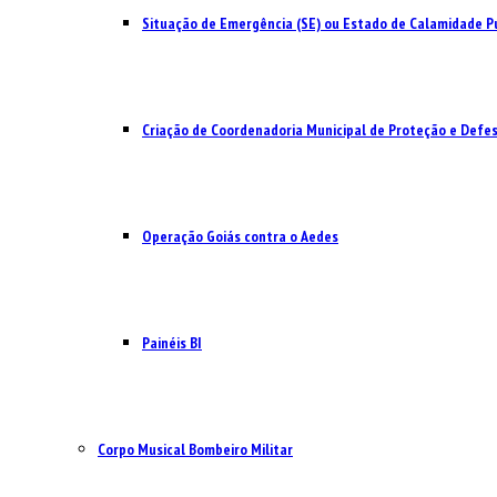
Situação de Emergência (SE) ou Estado de Calamidade Pú
Criação de Coordenadoria Municipal de Proteção e Defesa
Operação Goiás contra o Aedes
Painéis BI
Corpo Musical Bombeiro Militar