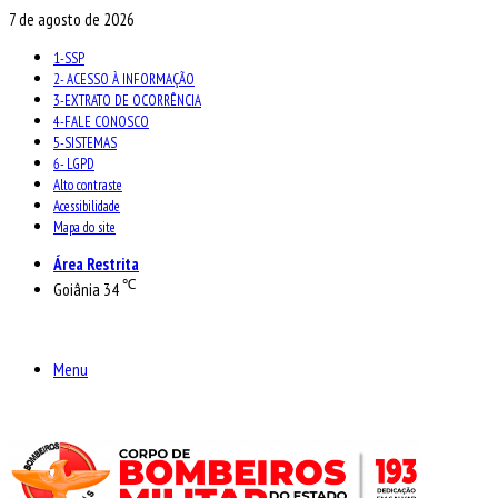
7 de agosto de 2026
1-SSP
2- ACESSO À INFORMAÇÃO
3-EXTRATO DE OCORRÊNCIA
4-FALE CONOSCO
5-SISTEMAS
6- LGPD
Alto contraste
Acessibilidade
Mapa do site
Área Restrita
℃
Goiânia
34
Menu