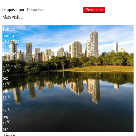
Pesquisar por:
Mais vistos
Tempo
Goiânia
Céu Limpo
℃
26
33º - 26º
32%
2.35 km/h
℃
33
sex
℃
35
sáb
℃
37
dom
℃
37
seg
℃
35
ter
Páginas