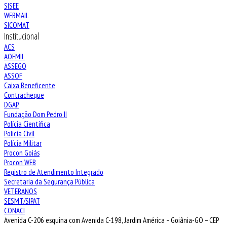
SISEE
WEBMAIL
SICOMAT
Institucional
ACS
AOFMIL
ASSEGO
ASSOF
Caixa Beneficente
Contracheque
DGAP
Fundação Dom Pedro II
Polícia Científica
Polícia Civil
Polícia Militar
Procon Goiás
Procon WEB
Registro de Atendimento Integrado
Secretaria da Segurança Pública
VETERANOS
SESMT/SIPAT
CONACI
Avenida C-206 esquina com Avenida C-198, Jardim América – Goiânia-GO – CEP