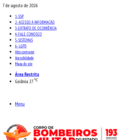
7 de agosto de 2026
1-SSP
2- ACESSO À INFORMAÇÃO
3-EXTRATO DE OCORRÊNCIA
4-FALE CONOSCO
5-SISTEMAS
6- LGPD
Alto contraste
Acessibilidade
Mapa do site
Área Restrita
℃
Goiânia
27
Menu