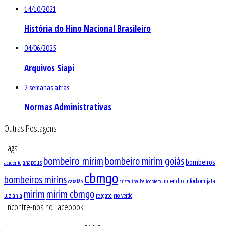
14/10/2021
História do Hino Nacional Brasileiro
04/06/2025
Arquivos Siapi
2 semanas atrás
Normas Administrativas
Outras Postagens
Tags
bombeiro mirim
bombeiro mirim goiás
bombeiros
anapolis
acidente
cbmgo
bombeiros mirins
incendio
Inforbom
jatai
catalão
cristalina
helicoptero
mirim
mirim cbmgo
luziania
resgate
rio verde
Encontre-nos no Facebook