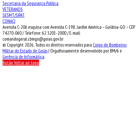
Secretaria da Segurança Pública
VETERANOS
SESMT/SIPAT
CONACI
Avenida C-206 esquina com Avenida C-198, Jardim América – Goiânia-GO – CEP
74270-060 / Telefone: 62 3201-2000 / E-mail:
comandogeral.cbmgo@goias.gov.br
© Copyright 2026, Todos os direitos reservados para
Corpo de Bombeiros
Militar do Estado de Goiás
| Orgulhosamente desenvolvido por BM/6 e
Gerência de Informática
Botão Voltar ao topo