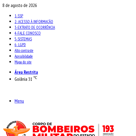
8 de agosto de 2026
1-SSP
2- ACESSO À INFORMAÇÃO
3-EXTRATO DE OCORRÊNCIA
4-FALE CONOSCO
5-SISTEMAS
6- LGPD
Alto contraste
Acessibilidade
Mapa do site
Área Restrita
℃
Goiânia
31
Menu