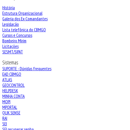
História
Estrutura Organizacional
Galeria dos Ex-Comandantes
Legislação
Lista telefônica do CBMGO
Cursos e Concursos
Bombeiro Mirim
Licitações
SESMT/SIPAT
Sistemas
SUPORTE - Dúvidas frequentes
EAD CBMGO
ATLAS
GEOCONTROL
HELPDESK
MINHA CONTA
MOPI
MPORTAL
QLIK SENSE
RAI
SEI
SEI recuperar senha