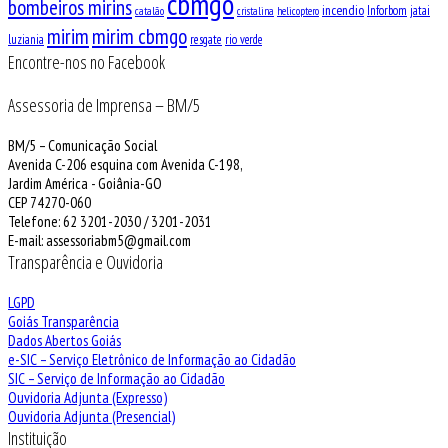
cbmgo
bombeiros mirins
incendio
Inforbom
jatai
catalão
cristalina
helicoptero
mirim
mirim cbmgo
luziania
resgate
rio verde
Encontre-nos no Facebook
Assessoria de Imprensa – BM/5
BM/5 – Comunicação Social
Avenida C-206 esquina com Avenida C-198,
Jardim América - Goiânia-GO
CEP 74270-060
Telefone: 62 3201-2030 / 3201-2031
E-mail: assessoriabm5@gmail.com
Transparência e Ouvidoria
LGPD
Goiás Transparência
Dados Abertos Goiás
e-SIC – Serviço Eletrônico de Informação ao Cidadão
SIC – Serviço de Informação ao Cidadão
Ouvidoria Adjunta (Expresso)
Ouvidoria Adjunta (Presencial)
Instituição