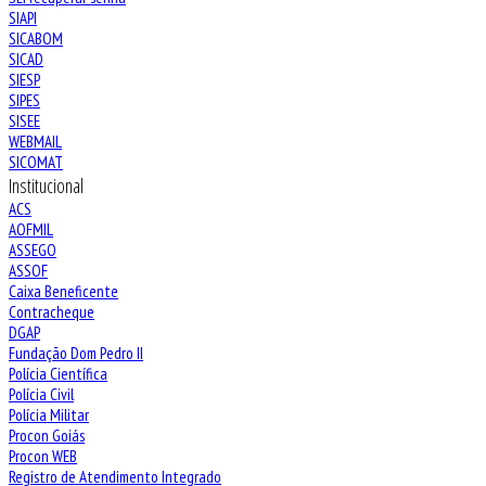
SIAPI
SICABOM
SICAD
SIESP
SIPES
SISEE
WEBMAIL
SICOMAT
Institucional
ACS
AOFMIL
ASSEGO
ASSOF
Caixa Beneficente
Contracheque
DGAP
Fundação Dom Pedro II
Polícia Científica
Polícia Civil
Polícia Militar
Procon Goiás
Procon WEB
Registro de Atendimento Integrado