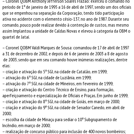
– Coronel QOBM Anthony Jefferson Soares Frazão: exerceu o comando no
período de 1º de janeiro de 1995 a 16 de abril de 1997, sendo um dos oficiais
que se empenhou na separação da Corporação, tendo tido participação
ativa no acidente com o elemento césio-137, no ano de 1987. Durante seu
comando, pouco pode realizar devido à contenção de custos, mas mesmo
assim Implantou a unidade de Caldas Novas e elevou à categoria da OBM o
quartel de Jataí.
– Coronel QOBM Valdi Marques de Sousa: comandou de 17 de abril de 1997
a 31 de dezembro de 2002, e depois de 6 de janeiro de 2003 a 8 de agosto
de 2003, sendo que em seu comando houve inúmeras realizações, dentre
elas:
– criação e ativação do 5º SGI, na cidade de Catalão, em 1999;
– ativação do 6º SGI, na cidade de Luziânia, em 1999;
– ativação do 7º SGI, na cidade de Mineiros, em fevereiro de 1999;
– criação e ativação do Centro Técnico de Ensino, para formação,
aperfeiçoamento e especialização de Oficiais e Praças, Em junho de 1999;
– criação e ativação do 8º SGI, na cidade de Goiás, em março de 2000;
– criação e ativação do 9º SGI, na cidade de Senador Canedo, em abril de
2000;
– escolha da cidade de Minaçu para sediar o 10º Subgrupamento de
Incêndio, em março de 2000;
– realização de concurso público para inclusão de 400 novos bombeiros;