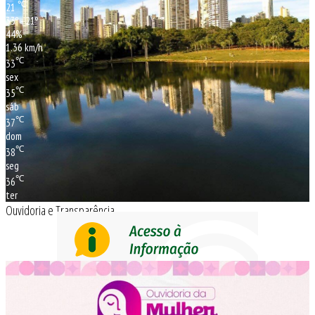
℃
21
33º - 21º
44%
1.36 km/h
℃
33
sex
℃
35
sáb
℃
37
dom
℃
38
seg
℃
36
ter
Ouvidoria e Transparência