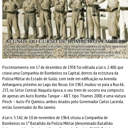
Posteriormente, em 17 de dezembro de 1958 foi editada a Lei n. 2.400, que
criava uma Companhia de Bombeiros na Capital, dentro da estrutura da
Polícia Militar do Estado de Goiás, com sede em edificação na Avenida
Anhanguera, próximo ao Lago das Rosas. Em 1963, mudou-se para a Rua 66,
253, no Setor Central. Naquela época, o seu trem de socorro era composto
de apenas um Auto Bomba Tanque – ABT, tipo Thames 2000, e uma viatura
Pirsch – Auto-Pó Químico, ambos doados pelo Governador Carlos Lacerda,
então Governador do Rio Janeiro.
A Lei n. 5.542, de 10 de novembro de 1964, situou a Companhia de
Bombeiros no 1º Batalhão da Polícia Militar (denominado Batalhão