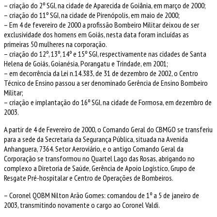
– criação do 2º SGI, na cidade de Aparecida de Goiânia, em março de 2000;
– criação do 11º SGI, na cidade de Pirenópolis, em maio de 2000;
– Em 4 de fevereiro de 2000 a profissão Bombeiro Militar deixou de ser
exclusividade dos homens em Goiás, nesta data foram incluídas as
primeiras 50 mulheres na corporação.
– criação do 12º, 13º, 14º e 15º SGI, respectivamente nas cidades de Santa
Helena de Goiás, Goianésia, Porangatu e Trindade, em 2001;
– em decorrência da Lei n.14.383, de 31 de dezembro de 2002, o Centro
Técnico de Ensino passou a ser denominado Gerência de Ensino Bombeiro
Militar;
– criação e implantação do 16º SGI, na cidade de Formosa, em dezembro de
2003.
A partir de 4 de Fevereiro de 2000, o Comando Geral do CBMGO se transferiu
para a sede da Secretaria da Segurança Pública, situada na Avenida
Anhanguera, 7364. Setor Aeroviário, e o antigo Comando Geral da
Corporação se transformou no Quartel Lago das Rosas, abrigando no
complexo a Diretoria de Saúde, Gerência de Apoio Logístico, Grupo de
Resgate Pré-hospitalar e Centro de Operações de Bombeiros.
– Coronel QOBM Nilton Arão Gomes: comandou de 1º a 5 de janeiro de
2003, transmitindo novamente o cargo ao Coronel Valdi.