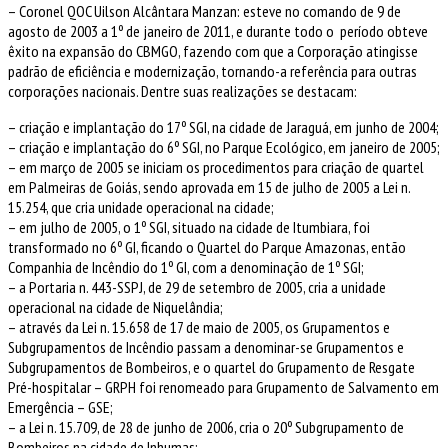
– Coronel QOC Uilson Alcântara Manzan: esteve no comando de 9 de
agosto de 2003 a 1º de janeiro de 2011, e durante todo o período obteve
êxito na expansão do CBMGO, fazendo com que a Corporação atingisse
padrão de eficiência e modernização, tornando-a referência para outras
corporações nacionais. Dentre suas realizações se destacam:
– criação e implantação do 17º SGI, na cidade de Jaraguá, em junho de 2004;
– criação e implantação do 6º SGI, no Parque Ecológico, em janeiro de 2005;
– em março de 2005 se iniciam os procedimentos para criação de quartel
em Palmeiras de Goiás, sendo aprovada em 15 de julho de 2005 a Lei n.
15.254, que cria unidade operacional na cidade;
– em julho de 2005, o 1º SGI, situado na cidade de Itumbiara, foi
transformado no 6º GI, ficando o Quartel do Parque Amazonas, então
Companhia de Incêndio do 1º GI, com a denominação de 1º SGI;
– a Portaria n. 443-SSPJ, de 29 de setembro de 2005, cria a unidade
operacional na cidade de Niquelândia;
– através da Lei n. 15.658 de 17 de maio de 2005, os Grupamentos e
Subgrupamentos de Incêndio passam a denominar-se Grupamentos e
Subgrupamentos de Bombeiros, e o quartel do Grupamento de Resgate
Pré-hospitalar – GRPH foi renomeado para Grupamento de Salvamento em
Emergência – GSE;
– a Lei n. 15.709, de 28 de junho de 2006, cria o 20º Subgrupamento de
Bombeiros na cidade de Inhumas;