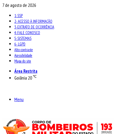
7 de agosto de 2026
1-SSP
2- ACESSO À INFORMAÇÃO
3-EXTRATO DE OCORRÊNCIA
4-FALE CONOSCO
5-SISTEMAS
6- LGPD
Alto contraste
Acessibilidade
Mapa do site
Área Restrita
℃
Goiânia
20
Menu