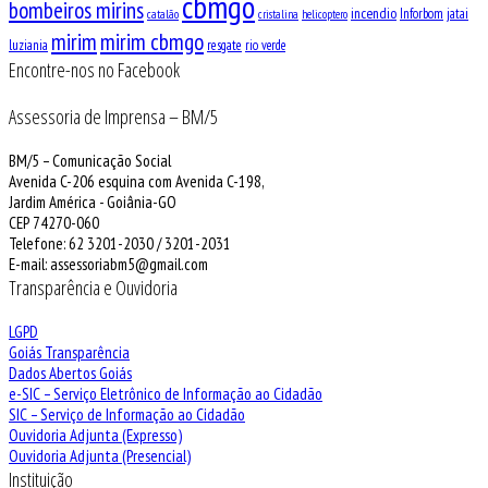
cbmgo
bombeiros mirins
incendio
Inforbom
jatai
catalão
cristalina
helicoptero
mirim
mirim cbmgo
luziania
resgate
rio verde
Encontre-nos no Facebook
Assessoria de Imprensa – BM/5
BM/5 – Comunicação Social
Avenida C-206 esquina com Avenida C-198,
Jardim América - Goiânia-GO
CEP 74270-060
Telefone: 62 3201-2030 / 3201-2031
E-mail: assessoriabm5@gmail.com
Transparência e Ouvidoria
LGPD
Goiás Transparência
Dados Abertos Goiás
e-SIC – Serviço Eletrônico de Informação ao Cidadão
SIC – Serviço de Informação ao Cidadão
Ouvidoria Adjunta (Expresso)
Ouvidoria Adjunta (Presencial)
Instituição