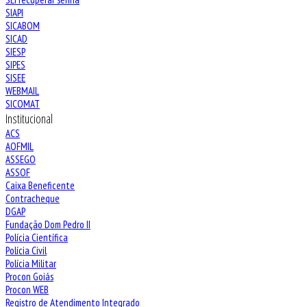
SIAPI
SICABOM
SICAD
SIESP
SIPES
SISEE
WEBMAIL
SICOMAT
Institucional
ACS
AOFMIL
ASSEGO
ASSOF
Caixa Beneficente
Contracheque
DGAP
Fundação Dom Pedro II
Polícia Científica
Polícia Civil
Polícia Militar
Procon Goiás
Procon WEB
Registro de Atendimento Integrado