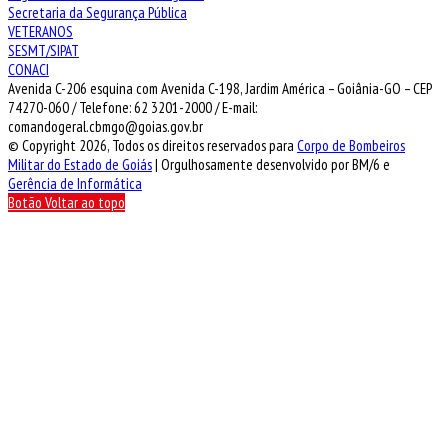
Secretaria da Segurança Pública
VETERANOS
SESMT/SIPAT
CONACI
Avenida C-206 esquina com Avenida C-198, Jardim América – Goiânia-GO – CEP
74270-060 / Telefone: 62 3201-2000 / E-mail:
comandogeral.cbmgo@goias.gov.br
© Copyright 2026, Todos os direitos reservados para
Corpo de Bombeiros
Militar do Estado de Goiás
| Orgulhosamente desenvolvido por BM/6 e
Gerência de Informática
Botão Voltar ao topo