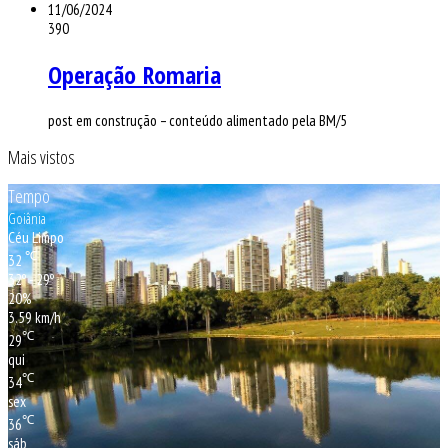
11/06/2024
390
Operação Romaria
post em construção – conteúdo alimentado pela BM/5
Mais vistos
Tempo
Goiânia
Céu Limpo
℃
32
32º - 29º
20%
3.59 km/h
℃
29
qui
℃
34
sex
℃
36
sáb