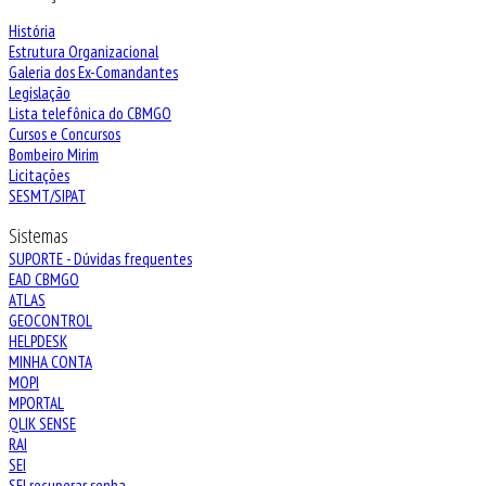
História
Estrutura Organizacional
Galeria dos Ex-Comandantes
Legislação
Lista telefônica do CBMGO
Cursos e Concursos
Bombeiro Mirim
Licitações
SESMT/SIPAT
Sistemas
SUPORTE - Dúvidas frequentes
EAD CBMGO
ATLAS
GEOCONTROL
HELPDESK
MINHA CONTA
MOPI
MPORTAL
QLIK SENSE
RAI
SEI
SEI recuperar senha