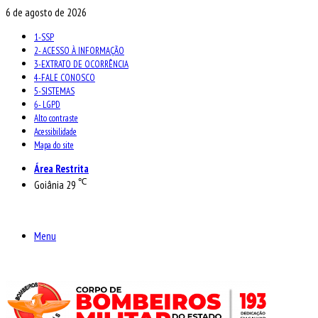
6 de agosto de 2026
1-SSP
2- ACESSO À INFORMAÇÃO
3-EXTRATO DE OCORRÊNCIA
4-FALE CONOSCO
5-SISTEMAS
6- LGPD
Alto contraste
Acessibilidade
Mapa do site
Área Restrita
℃
Goiânia
29
Menu