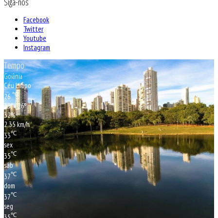
Siga-nos
Facebook
Twitter
Youtube
Instagram
Tempo
Goiânia
Céu Limpo
℃
26
33º - 26º
32%
2.35 km/h
℃
33
sex
℃
35
sáb
℃
37
dom
℃
37
seg
℃
35