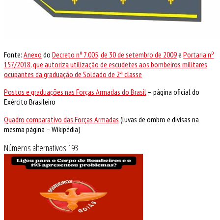
Fonte:
Anexo
do
Decreto nº 7.005, de 30 de setembro de 2009
e
Portaria nº
157/2018, que autoriza utilização de escudetes aos bombeiros militares
ocupantes da graduação de Soldado de 2ª classe
Postos e graduações nas Forças Armadas do Brasil
– página oficial do
Exército Brasileiro
Quadro comparativo das Forças Armadas
(luvas de ombro e divisas na
mesma página – Wikipédia)
Números alternativos 193