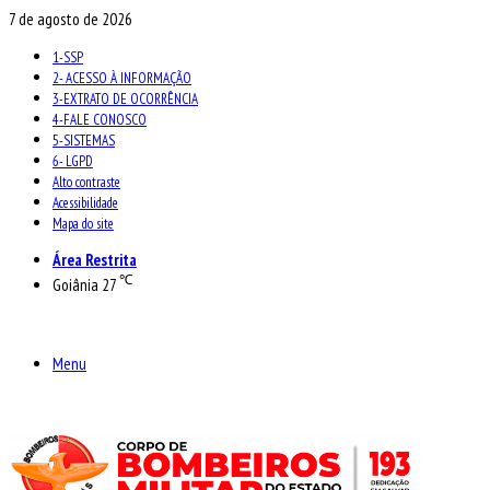
7 de agosto de 2026
1-SSP
2- ACESSO À INFORMAÇÃO
3-EXTRATO DE OCORRÊNCIA
4-FALE CONOSCO
5-SISTEMAS
6- LGPD
Alto contraste
Acessibilidade
Mapa do site
Área Restrita
℃
Goiânia
27
Menu