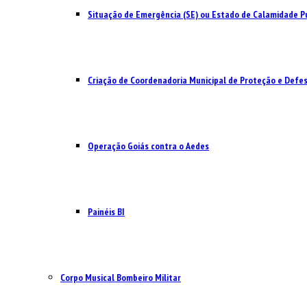
Situação de Emergência (SE) ou Estado de Calamidade Pú
Criação de Coordenadoria Municipal de Proteção e Defesa
Operação Goiás contra o Aedes
Painéis BI
Corpo Musical Bombeiro Militar