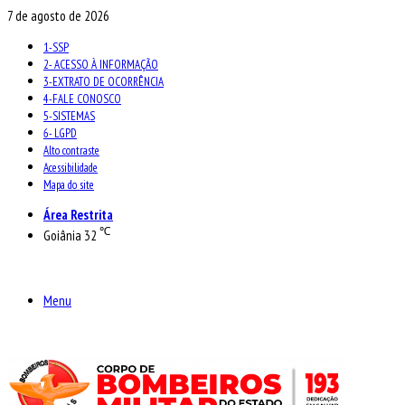
7 de agosto de 2026
1-SSP
2- ACESSO À INFORMAÇÃO
3-EXTRATO DE OCORRÊNCIA
4-FALE CONOSCO
5-SISTEMAS
6- LGPD
Alto contraste
Acessibilidade
Mapa do site
Área Restrita
℃
Goiânia
32
Menu