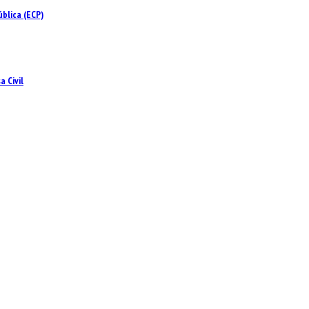
blica (ECP)
 Civil