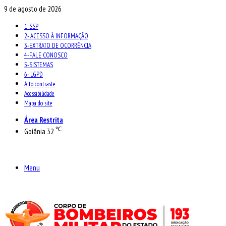
9 de agosto de 2026
1-SSP
2- ACESSO À INFORMAÇÃO
3-EXTRATO DE OCORRÊNCIA
4-FALE CONOSCO
5-SISTEMAS
6- LGPD
Alto contraste
Acessibilidade
Mapa do site
Área Restrita
℃
Goiânia
32
Menu