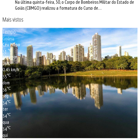
Na última quinta-feira, 30, o Corpo de Bombeiros Militar do Estado de
Goiás (CBMGO) realizou a formatura do Curso de…
Mais vistos
Tempo
Goiânia
Céu Limpo
℃
31
35º - 29º
26%
0.43 km/h
℃
35
dom
℃
36
seg
℃
34
ter
℃
34
qua
℃
34
qui