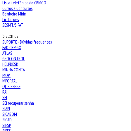
Lista telefônica do CBMGO
Cursos e Concursos
Bombeiro Mirim
Licitações
SESMT/SIPAT
Sistemas
SUPORTE - Dúvidas frequentes
EAD CBMGO
ATLAS
GEOCONTROL
HELPDESK
MINHA CONTA
MOPI
MPORTAL
QLIK SENSE
RAI
SEI
SEI recuperar senha
SIAPI
SICABOM
SICAD
SIESP
SIPES