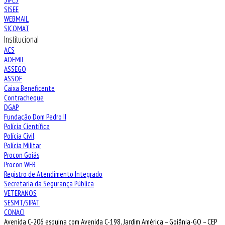
SISEE
WEBMAIL
SICOMAT
Institucional
ACS
AOFMIL
ASSEGO
ASSOF
Caixa Beneficente
Contracheque
DGAP
Fundação Dom Pedro II
Polícia Científica
Polícia Civil
Polícia Militar
Procon Goiás
Procon WEB
Registro de Atendimento Integrado
Secretaria da Segurança Pública
VETERANOS
SESMT/SIPAT
CONACI
Avenida C-206 esquina com Avenida C-198, Jardim América – Goiânia-GO – CEP