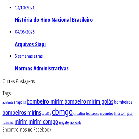
14/10/2021
História do Hino Nacional Brasileiro
04/06/2025
Arquivos Siapi
3 semanas atrás
Normas Administrativas
Outras Postagens
Tags
bombeiro mirim
bombeiro mirim goiás
bombeiros
anapolis
acidente
cbmgo
bombeiros mirins
incendio
Inforbom
jatai
catalão
cristalina
helicoptero
mirim
mirim cbmgo
luziania
resgate
rio verde
Encontre-nos no Facebook