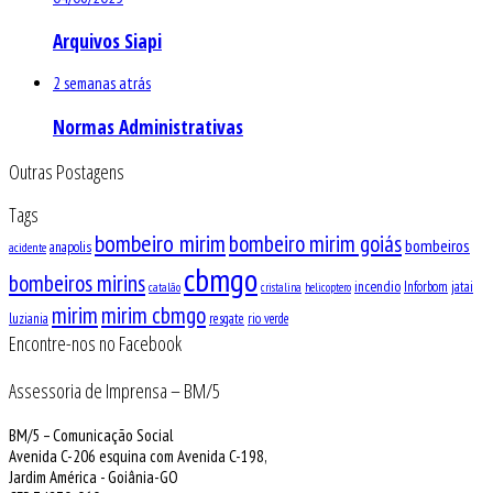
Arquivos Siapi
2 semanas atrás
Normas Administrativas
Outras Postagens
Tags
bombeiro mirim
bombeiro mirim goiás
bombeiros
anapolis
acidente
cbmgo
bombeiros mirins
incendio
Inforbom
jatai
catalão
cristalina
helicoptero
mirim
mirim cbmgo
luziania
resgate
rio verde
Encontre-nos no Facebook
Assessoria de Imprensa – BM/5
BM/5 – Comunicação Social
Avenida C-206 esquina com Avenida C-198,
Jardim América - Goiânia-GO