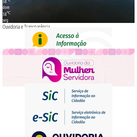
38
dom
℃
38
seg
Ouvidoria e Transparência