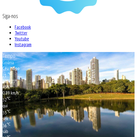
Siga-nos
Facebook
Twitter
Youtube
Instagram
Tempo
Goiânia
Céu Limpo
℃
21
32º - 21º
45%
0.89 km/h
℃
32
qui
℃
35
sex
℃
36
sáb
℃