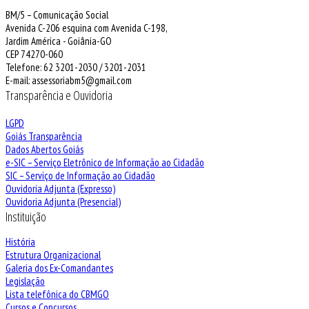
BM/5 – Comunicação Social
Avenida C-206 esquina com Avenida C-198,
Jardim América - Goiânia-GO
CEP 74270-060
Telefone: 62 3201-2030 / 3201-2031
E-mail: assessoriabm5@gmail.com
Transparência e Ouvidoria
LGPD
Goiás Transparência
Dados Abertos Goiás
e-SIC – Serviço Eletrônico de Informação ao Cidadão
SIC – Serviço de Informação ao Cidadão
Ouvidoria Adjunta (Expresso)
Ouvidoria Adjunta (Presencial)
Instituição
História
Estrutura Organizacional
Galeria dos Ex-Comandantes
Legislação
Lista telefônica do CBMGO
Cursos e Concursos