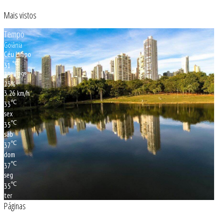
Mais vistos
Tempo
Goiânia
Céu Limpo
℃
31
33º - 29º
23%
3.26 km/h
℃
33
sex
℃
35
sáb
℃
37
dom
℃
37
seg
℃
35
ter
Páginas