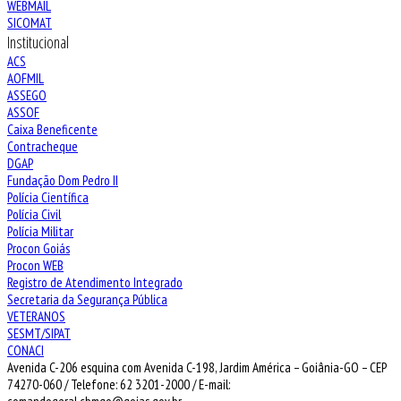
WEBMAIL
SICOMAT
Institucional
ACS
AOFMIL
ASSEGO
ASSOF
Caixa Beneficente
Contracheque
DGAP
Fundação Dom Pedro II
Polícia Científica
Polícia Civil
Polícia Militar
Procon Goiás
Procon WEB
Registro de Atendimento Integrado
Secretaria da Segurança Pública
VETERANOS
SESMT/SIPAT
CONACI
Avenida C-206 esquina com Avenida C-198, Jardim América – Goiânia-GO – CEP
74270-060 / Telefone: 62 3201-2000 / E-mail: