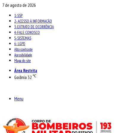
7 de agosto de 2026
1-SSP
2- ACESSO À INFORMAÇÃO
3-EXTRATO DE OCORRÊNCIA
4-FALE CONOSCO
5-SISTEMAS
6- LGPD
Alto contraste
Acessibilidade
Mapa do site
Área Restrita
℃
Goiânia
32
Menu