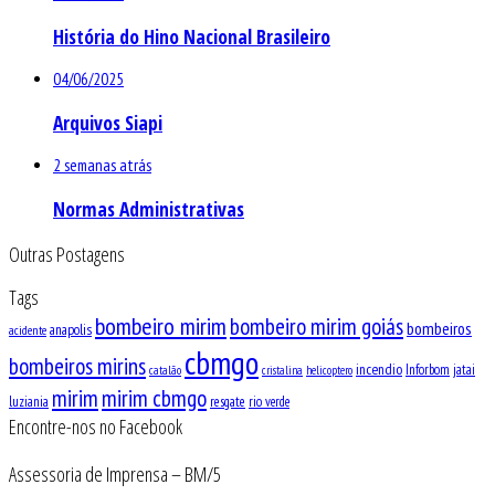
História do Hino Nacional Brasileiro
04/06/2025
Arquivos Siapi
2 semanas atrás
Normas Administrativas
Outras Postagens
Tags
bombeiro mirim
bombeiro mirim goiás
bombeiros
anapolis
acidente
cbmgo
bombeiros mirins
incendio
Inforbom
jatai
catalão
cristalina
helicoptero
mirim
mirim cbmgo
luziania
resgate
rio verde
Encontre-nos no Facebook
Assessoria de Imprensa – BM/5