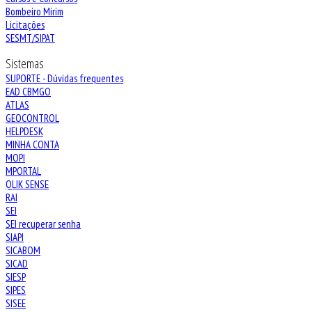
Bombeiro Mirim
Licitações
SESMT/SIPAT
Sistemas
SUPORTE - Dúvidas frequentes
EAD CBMGO
ATLAS
GEOCONTROL
HELPDESK
MINHA CONTA
MOPI
MPORTAL
QLIK SENSE
RAI
SEI
SEI recuperar senha
SIAPI
SICABOM
SICAD
SIESP
SIPES
SISEE