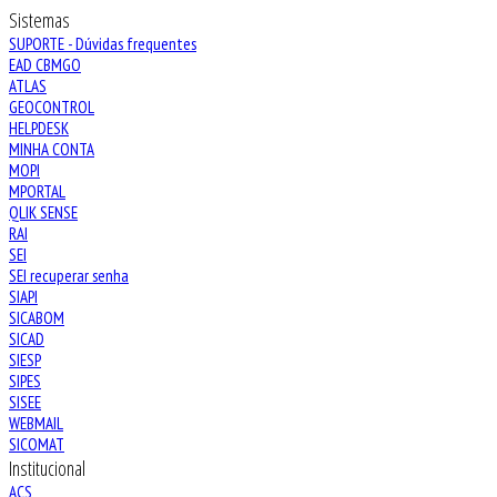
Sistemas
SUPORTE - Dúvidas frequentes
EAD CBMGO
ATLAS
GEOCONTROL
HELPDESK
MINHA CONTA
MOPI
MPORTAL
QLIK SENSE
RAI
SEI
SEI recuperar senha
SIAPI
SICABOM
SICAD
SIESP
SIPES
SISEE
WEBMAIL
SICOMAT
Institucional
ACS