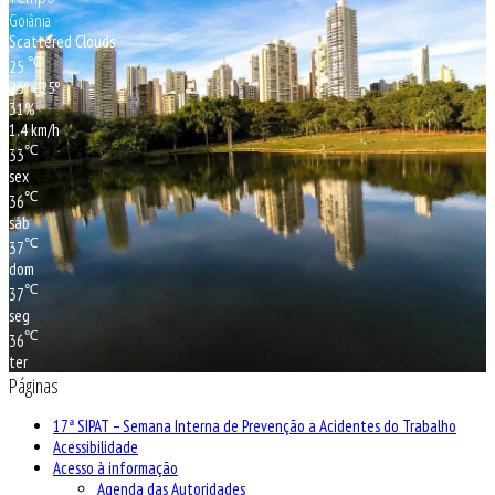
Goiânia
Scattered Clouds
℃
25
25º - 25º
31%
1.4 km/h
℃
33
sex
℃
36
sáb
℃
37
dom
℃
37
seg
℃
36
ter
Páginas
17ª SIPAT – Semana Interna de Prevenção a Acidentes do Trabalho
Acessibilidade
Acesso à informação
Agenda das Autoridades