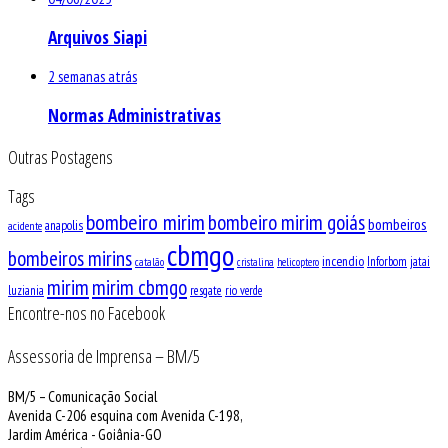
Arquivos Siapi
2 semanas atrás
Normas Administrativas
Outras Postagens
Tags
bombeiro mirim
bombeiro mirim goiás
bombeiros
anapolis
acidente
cbmgo
bombeiros mirins
incendio
Inforbom
jatai
catalão
cristalina
helicoptero
mirim
mirim cbmgo
luziania
resgate
rio verde
Encontre-nos no Facebook
Assessoria de Imprensa – BM/5
BM/5 – Comunicação Social
Avenida C-206 esquina com Avenida C-198,
Jardim América - Goiânia-GO