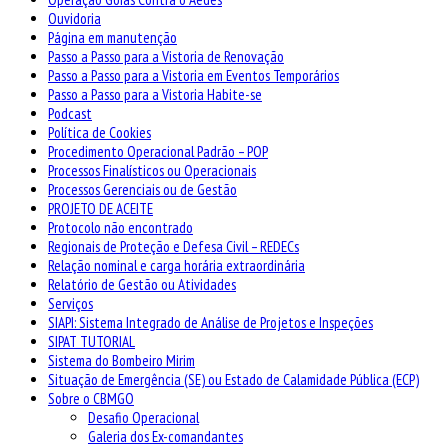
Ouvidoria
Página em manutenção
Passo a Passo para a Vistoria de Renovação
Passo a Passo para a Vistoria em Eventos Temporários
Passo a Passo para a Vistoria Habite-se
Podcast
Política de Cookies
Procedimento Operacional Padrão – POP
Processos Finalísticos ou Operacionais
Processos Gerenciais ou de Gestão
PROJETO DE ACEITE
Protocolo não encontrado
Regionais de Proteção e Defesa Civil – REDECs
Relação nominal e carga horária extraordinária
Relatório de Gestão ou Atividades
Serviços
SIAPI: Sistema Integrado de Análise de Projetos e Inspeções
SIPAT TUTORIAL
Sistema do Bombeiro Mirim
Situação de Emergência (SE) ou Estado de Calamidade Pública (ECP)
Sobre o CBMGO
Desafio Operacional
Galeria dos Ex-comandantes