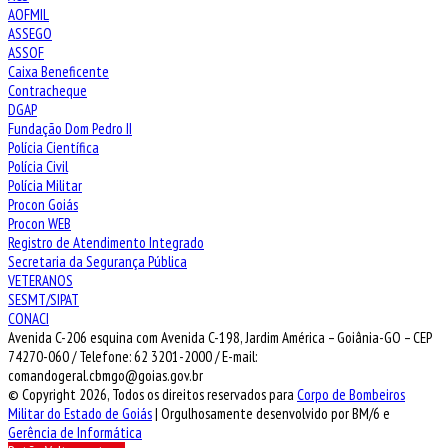
AOFMIL
ASSEGO
ASSOF
Caixa Beneficente
Contracheque
DGAP
Fundação Dom Pedro II
Polícia Científica
Polícia Civil
Polícia Militar
Procon Goiás
Procon WEB
Registro de Atendimento Integrado
Secretaria da Segurança Pública
VETERANOS
SESMT/SIPAT
CONACI
Avenida C-206 esquina com Avenida C-198, Jardim América – Goiânia-GO – CEP
74270-060 / Telefone: 62 3201-2000 / E-mail:
comandogeral.cbmgo@goias.gov.br
© Copyright 2026, Todos os direitos reservados para
Corpo de Bombeiros
Militar do Estado de Goiás
| Orgulhosamente desenvolvido por BM/6 e
Gerência de Informática