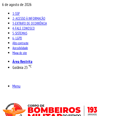
6 de agosto de 2026
1-SSP
2- ACESSO À INFORMAÇÃO
3-EXTRATO DE OCORRÊNCIA
4-FALE CONOSCO
5-SISTEMAS
6- LGPD
Alto contraste
Acessibilidade
Mapa do site
Área Restrita
℃
Goiânia
23
Menu