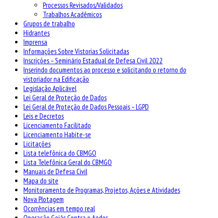
Processos Revisados/Validados
Trabalhos Acadêmicos
Grupos de trabalho
Hidrantes
Imprensa
Informações Sobre Vistorias Solicitadas
Inscrições – Seminário Estadual de Defesa Civil 2022
Inserindo documentos ao processo e solicitando o retorno do
vistoriador na Edificação
Legislação Aplicável
Lei Geral de Proteção de Dados
Lei Geral de Proteção de Dados Pessoais – LGPD
Leis e Decretos
Licenciamento Facilitado
Licenciamento Habite-se
Licitações
Lista telefônica do CBMGO
Lista Telefônica Geral do CBMGO
Manuais de Defesa Civil
Mapa do site
Monitoramento de Programas, Projetos, Ações e Atividades
Nova Plotagem
Ocorrências em tempo real
Operação Goiás Contra o Aedes