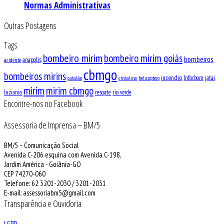
Normas Administrativas
Outras Postagens
Tags
bombeiro mirim
bombeiro mirim goiás
bombeiros
anapolis
acidente
cbmgo
bombeiros mirins
incendio
Inforbom
jatai
catalão
cristalina
helicoptero
mirim
mirim cbmgo
luziania
resgate
rio verde
Encontre-nos no Facebook
Assessoria de Imprensa – BM/5
BM/5 – Comunicação Social
Avenida C-206 esquina com Avenida C-198,
Jardim América - Goiânia-GO
CEP 74270-060
Telefone: 62 3201-2030 / 3201-2031
E-mail: assessoriabm5@gmail.com
Transparência e Ouvidoria
LGPD