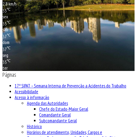
2.8 km/h
℃
33
sex
℃
35
sáb
℃
37
dom
℃
37
seg
℃
35
ter
Páginas
17ª SIPAT – Semana Interna de Prevenção a Acidentes do Trabalho
Acessibilidade
Acesso à informação
Agenda das Autoridades
Chefe do Estado-Maior Geral
Comandante Geral
Subcomandante Geral
Histórico
Horários de atendimento, Unidades, Cargos e