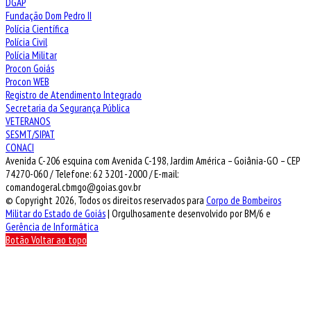
DGAP
Fundação Dom Pedro II
Polícia Científica
Polícia Civil
Polícia Militar
Procon Goiás
Procon WEB
Registro de Atendimento Integrado
Secretaria da Segurança Pública
VETERANOS
SESMT/SIPAT
CONACI
Avenida C-206 esquina com Avenida C-198, Jardim América – Goiânia-GO – CEP
74270-060 / Telefone: 62 3201-2000 / E-mail:
comandogeral.cbmgo@goias.gov.br
© Copyright 2026, Todos os direitos reservados para
Corpo de Bombeiros
Militar do Estado de Goiás
| Orgulhosamente desenvolvido por BM/6 e
Gerência de Informática
Botão Voltar ao topo