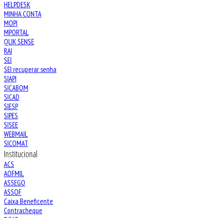
HELPDESK
MINHA CONTA
MOPI
MPORTAL
QLIK SENSE
RAI
SEI
SEI recuperar senha
SIAPI
SICABOM
SICAD
SIESP
SIPES
SISEE
WEBMAIL
SICOMAT
Institucional
ACS
AOFMIL
ASSEGO
ASSOF
Caixa Beneficente
Contracheque