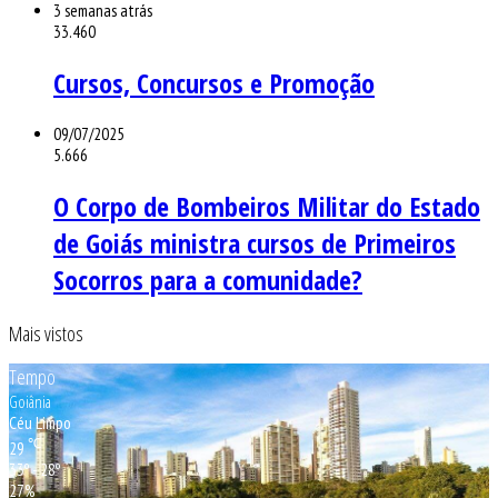
3 semanas atrás
33.460
Cursos, Concursos e Promoção
09/07/2025
5.666
O Corpo de Bombeiros Militar do Estado
de Goiás ministra cursos de Primeiros
Socorros para a comunidade?
Mais vistos
Tempo
Goiânia
Céu Limpo
℃
29
33º - 28º
27%