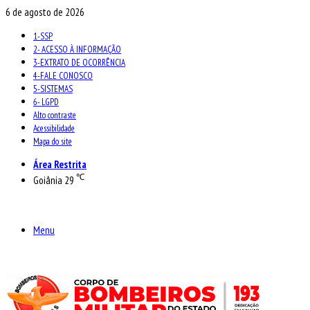
6 de agosto de 2026
1-SSP
2- ACESSO À INFORMAÇÃO
3-EXTRATO DE OCORRÊNCIA
4-FALE CONOSCO
5-SISTEMAS
6- LGPD
Alto contraste
Acessibilidade
Mapa do site
Área Restrita
℃
Goiânia
29
Menu