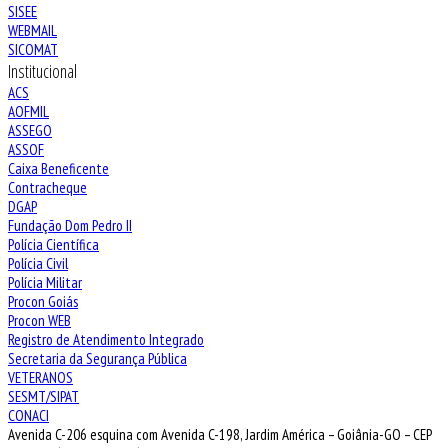
SISEE
WEBMAIL
SICOMAT
Institucional
ACS
AOFMIL
ASSEGO
ASSOF
Caixa Beneficente
Contracheque
DGAP
Fundação Dom Pedro II
Polícia Científica
Polícia Civil
Polícia Militar
Procon Goiás
Procon WEB
Registro de Atendimento Integrado
Secretaria da Segurança Pública
VETERANOS
SESMT/SIPAT
CONACI
Avenida C-206 esquina com Avenida C-198, Jardim América – Goiânia-GO – CEP