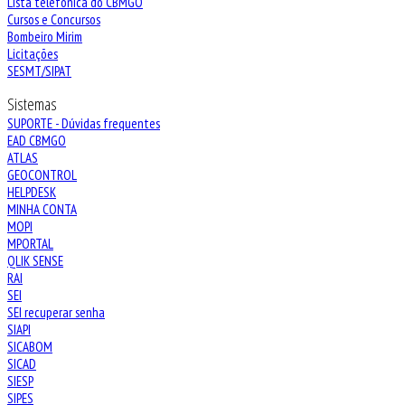
Lista telefônica do CBMGO
Cursos e Concursos
Bombeiro Mirim
Licitações
SESMT/SIPAT
Sistemas
SUPORTE - Dúvidas frequentes
EAD CBMGO
ATLAS
GEOCONTROL
HELPDESK
MINHA CONTA
MOPI
MPORTAL
QLIK SENSE
RAI
SEI
SEI recuperar senha
SIAPI
SICABOM
SICAD
SIESP
SIPES