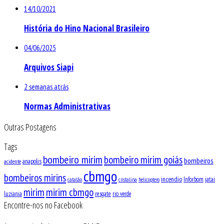
14/10/2021
História do Hino Nacional Brasileiro
04/06/2025
Arquivos Siapi
2 semanas atrás
Normas Administrativas
Outras Postagens
Tags
bombeiro mirim
bombeiro mirim goiás
bombeiros
anapolis
acidente
cbmgo
bombeiros mirins
incendio
Inforbom
jatai
catalão
cristalina
helicoptero
mirim
mirim cbmgo
luziania
resgate
rio verde
Encontre-nos no Facebook