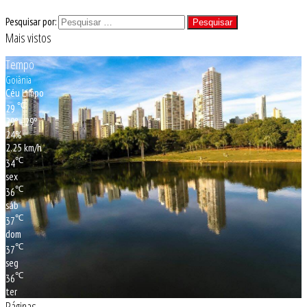
Pesquisar por:
Mais vistos
Tempo
Goiânia
Céu Limpo
℃
29
29º - 29º
24%
2.25 km/h
℃
34
sex
℃
36
sáb
℃
37
dom
℃
37
seg
℃
36
ter
Páginas