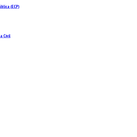
blica (ECP)
 Civil