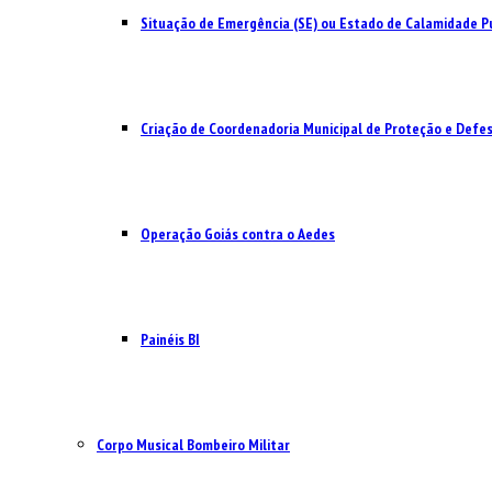
Situação de Emergência (SE) ou Estado de Calamidade Pú
Criação de Coordenadoria Municipal de Proteção e Defesa
Operação Goiás contra o Aedes
Painéis BI
Corpo Musical Bombeiro Militar