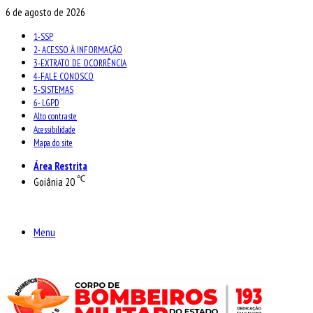
6 de agosto de 2026
1-SSP
2- ACESSO À INFORMAÇÃO
3-EXTRATO DE OCORRÊNCIA
4-FALE CONOSCO
5-SISTEMAS
6- LGPD
Alto contraste
Acessibilidade
Mapa do site
Área Restrita
℃
Goiânia
20
Menu