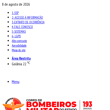
8 de agosto de 2026
1-SSP
2- ACESSO À INFORMAÇÃO
3-EXTRATO DE OCORRÊNCIA
4-FALE CONOSCO
5-SISTEMAS
6- LGPD
Alto contraste
Acessibilidade
Mapa do site
Área Restrita
℃
Goiânia
22
Menu