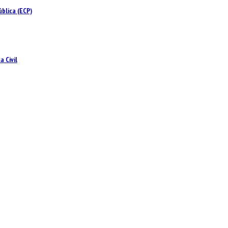
blica (ECP)
 Civil