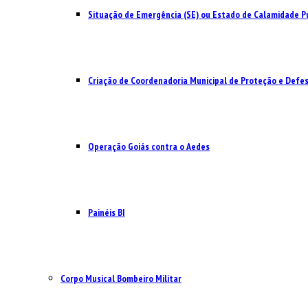
Situação de Emergência (SE) ou Estado de Calamidade Pú
Criação de Coordenadoria Municipal de Proteção e Defesa
Operação Goiás contra o Aedes
Painéis BI
Corpo Musical Bombeiro Militar