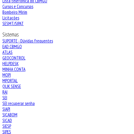
Lista telefônica do CBMGO
Cursos e Concursos
Bombeiro Mirim
Licitações
SESMT/SIPAT
Sistemas
SUPORTE - Dúvidas frequentes
EAD CBMGO
ATLAS
GEOCONTROL
HELPDESK
MINHA CONTA
MOPI
MPORTAL
QLIK SENSE
RAI
SEI
SEI recuperar senha
SIAPI
SICABOM
SICAD
SIESP
SIPES