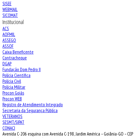
SISEE
WEBMAIL
SICOMAT
Institucional
ACS
AOFMIL
ASSEGO
ASSOF
Caixa Beneficente
Contracheque
DGAP
Fundação Dom Pedro II
Polícia Científica
Polícia Civil
Polícia Militar
Procon Goiás
Procon WEB
Registro de Atendimento Integrado
Secretaria da Segurança Pública
VETERANOS
SESMT/SIPAT
CONACI
Avenida C-206 esquina com Avenida C-198, Jardim América – Goiânia-GO – CEP