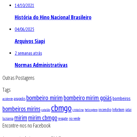
14/10/2021
História do Hino Nacional Brasileiro
04/06/2025
Arquivos Siapi
2 semanas atrás
Normas Administrativas
Outras Postagens
Tags
bombeiro mirim
bombeiro mirim goiás
bombeiros
anapolis
acidente
cbmgo
bombeiros mirins
incendio
Inforbom
jatai
catalão
cristalina
helicoptero
mirim
mirim cbmgo
luziania
resgate
rio verde
Encontre-nos no Facebook