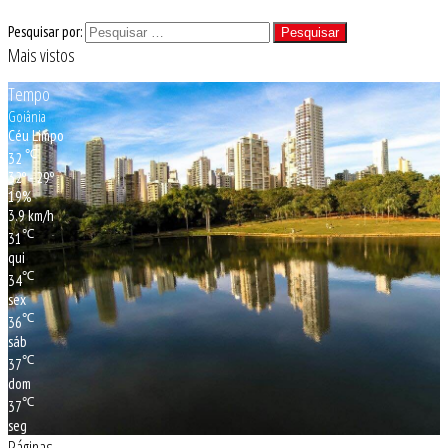
Pesquisar por:
Mais vistos
Tempo
Goiânia
Céu Limpo
℃
32
32º - 29º
19%
3.9 km/h
℃
31
qui
℃
34
sex
℃
36
sáb
℃
37
dom
℃
37
seg
Páginas