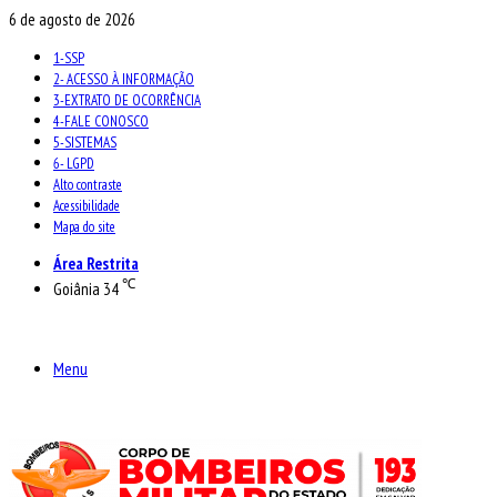
6 de agosto de 2026
1-SSP
2- ACESSO À INFORMAÇÃO
3-EXTRATO DE OCORRÊNCIA
4-FALE CONOSCO
5-SISTEMAS
6- LGPD
Alto contraste
Acessibilidade
Mapa do site
Área Restrita
℃
Goiânia
34
Menu