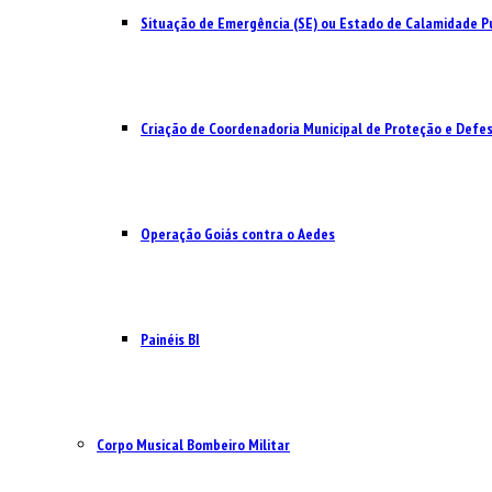
Situação de Emergência (SE) ou Estado de Calamidade Pú
Criação de Coordenadoria Municipal de Proteção e Defesa
Operação Goiás contra o Aedes
Painéis BI
Corpo Musical Bombeiro Militar