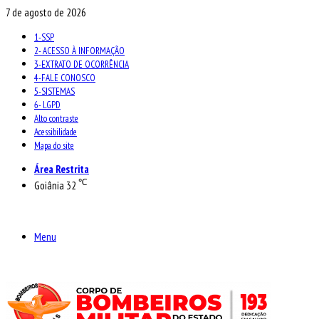
7 de agosto de 2026
1-SSP
2- ACESSO À INFORMAÇÃO
3-EXTRATO DE OCORRÊNCIA
4-FALE CONOSCO
5-SISTEMAS
6- LGPD
Alto contraste
Acessibilidade
Mapa do site
Área Restrita
℃
Goiânia
32
Menu