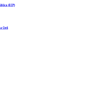
blica (ECP)
 Civil