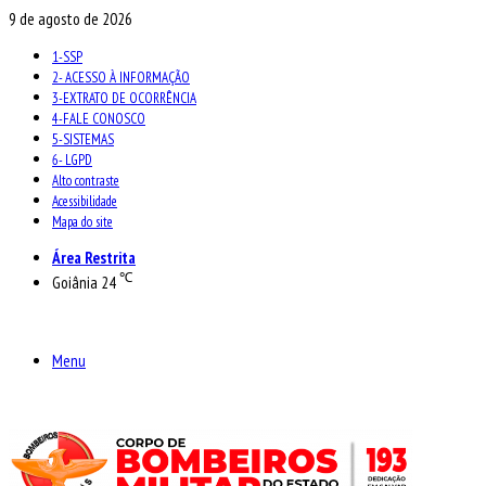
9 de agosto de 2026
1-SSP
2- ACESSO À INFORMAÇÃO
3-EXTRATO DE OCORRÊNCIA
4-FALE CONOSCO
5-SISTEMAS
6- LGPD
Alto contraste
Acessibilidade
Mapa do site
Área Restrita
℃
Goiânia
24
Menu