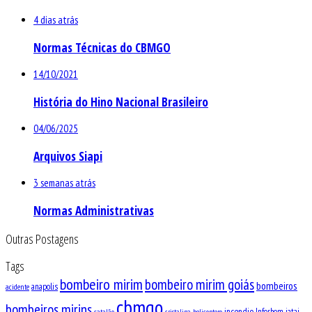
4 dias atrás
Normas Técnicas do CBMGO
14/10/2021
História do Hino Nacional Brasileiro
04/06/2025
Arquivos Siapi
3 semanas atrás
Normas Administrativas
Outras Postagens
Tags
bombeiro mirim
bombeiro mirim goiás
bombeiros
anapolis
acidente
cbmgo
bombeiros mirins
incendio
Inforbom
jatai