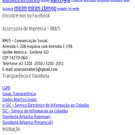
catalão
cristalina
helicoptero
mirim
mirim cbmgo
luziania
resgate
rio verde
Encontre-nos no Facebook
Assessoria de Imprensa – BM/5
BM/5 – Comunicação Social
Avenida C-206 esquina com Avenida C-198,
Jardim América - Goiânia-GO
CEP 74270-060
Telefone: 62 3201-2030 / 3201-2031
E-mail: assessoriabm5@gmail.com
Transparência e Ouvidoria
LGPD
Goiás Transparência
Dados Abertos Goiás
e-SIC – Serviço Eletrônico de Informação ao Cidadão
SIC – Serviço de Informação ao Cidadão
Ouvidoria Adjunta (Expresso)
Ouvidoria Adjunta (Presencial)
Instituição