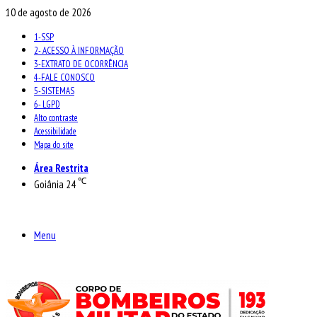
10 de agosto de 2026
1-SSP
2- ACESSO À INFORMAÇÃO
3-EXTRATO DE OCORRÊNCIA
4-FALE CONOSCO
5-SISTEMAS
6- LGPD
Alto contraste
Acessibilidade
Mapa do site
Área Restrita
℃
Goiânia
24
Menu