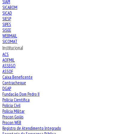
SIAPI
SICABOM
SICAD
SIESP
SIPES
SISEE
WEBMAIL
SICOMAT
Institucional
ACS
AOFMIL
ASSEGO
ASSOF
Caixa Beneficente
Contracheque
DGAP
Fundação Dom Pedro II
Polícia Científica
Polícia Civil
Polícia Militar
Procon Goiás
Procon WEB
Registro de Atendimento Integrado
Secretaria da Segurança Pública