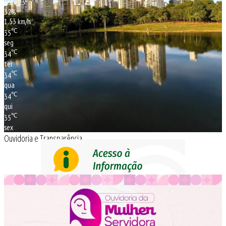
35º - 23º
32%
1.53 km/h
℃
35
seg
℃
34
ter
℃
34
qua
℃
34
qui
℃
35
sex
Ouvidoria e Transparência