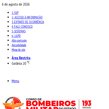
6 de agosto de 2026
1-SSP
2- ACESSO À INFORMAÇÃO
3-EXTRATO DE OCORRÊNCIA
4-FALE CONOSCO
5-SISTEMAS
6- LGPD
Alto contraste
Acessibilidade
Mapa do site
Área Restrita
℃
Goiânia
20
Menu