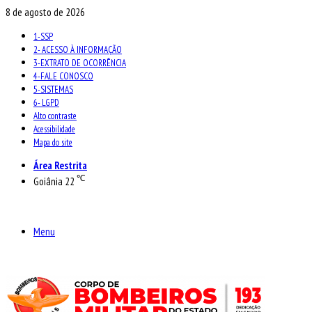
8 de agosto de 2026
1-SSP
2- ACESSO À INFORMAÇÃO
3-EXTRATO DE OCORRÊNCIA
4-FALE CONOSCO
5-SISTEMAS
6- LGPD
Alto contraste
Acessibilidade
Mapa do site
Área Restrita
℃
Goiânia
22
Menu