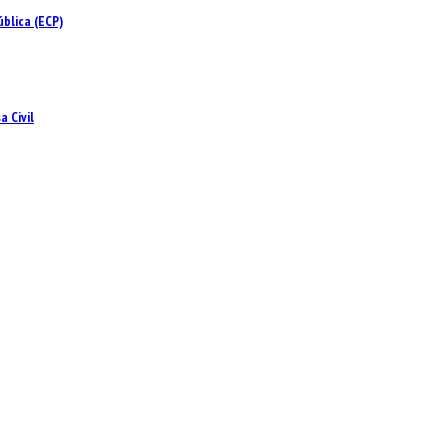
blica (ECP)
 Civil