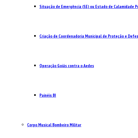
Situação de Emergência (SE) ou Estado de Calamidade Pú
Criação de Coordenadoria Municipal de Proteção e Defesa
Operação Goiás contra o Aedes
Painéis BI
Corpo Musical Bombeiro Militar