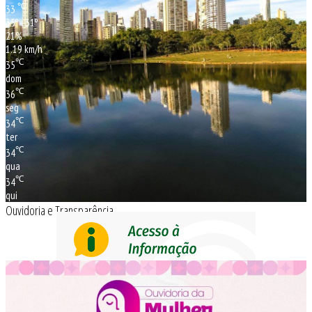
℃
33
35º - 31º
21%
1.19 km/h
℃
35
dom
℃
36
seg
℃
34
ter
℃
34
qua
℃
34
qui
Ouvidoria e Transparência