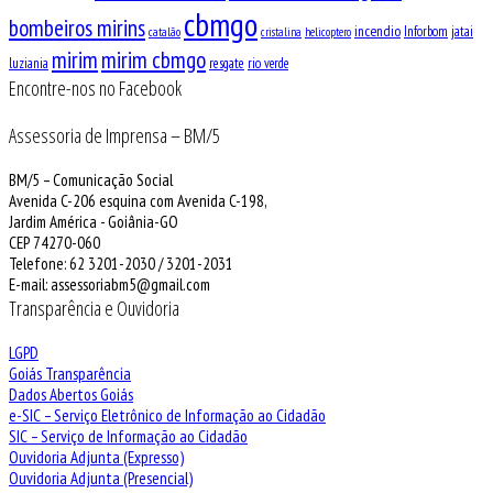
cbmgo
bombeiros mirins
incendio
Inforbom
jatai
catalão
cristalina
helicoptero
mirim
mirim cbmgo
luziania
resgate
rio verde
Encontre-nos no Facebook
Assessoria de Imprensa – BM/5
BM/5 – Comunicação Social
Avenida C-206 esquina com Avenida C-198,
Jardim América - Goiânia-GO
CEP 74270-060
Telefone: 62 3201-2030 / 3201-2031
E-mail: assessoriabm5@gmail.com
Transparência e Ouvidoria
LGPD
Goiás Transparência
Dados Abertos Goiás
e-SIC – Serviço Eletrônico de Informação ao Cidadão
SIC – Serviço de Informação ao Cidadão
Ouvidoria Adjunta (Expresso)
Ouvidoria Adjunta (Presencial)