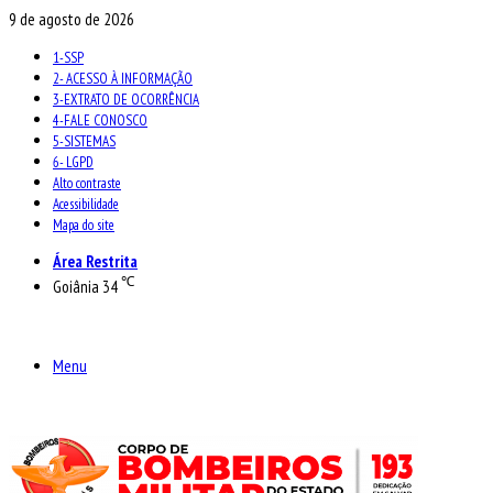
9 de agosto de 2026
1-SSP
2- ACESSO À INFORMAÇÃO
3-EXTRATO DE OCORRÊNCIA
4-FALE CONOSCO
5-SISTEMAS
6- LGPD
Alto contraste
Acessibilidade
Mapa do site
Área Restrita
℃
Goiânia
34
Menu