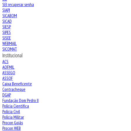
SEI recuperar senha
SIAPI
SICABOM
SICAD
SIESP
SIPES
SISEE
WEBMAIL
SICOMAT
Institucional
ACS
AOFMIL
ASSEGO
ASSOF
Caixa Beneficente
Contracheque
DGAP
Fundação Dom Pedro II
Polícia Científica
Polícia Civil
Polícia Militar
Procon Goiás
Procon WEB