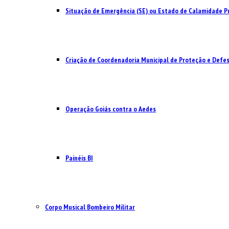
Situação de Emergência (SE) ou Estado de Calamidade Pú
Criação de Coordenadoria Municipal de Proteção e Defesa
Operação Goiás contra o Aedes
Painéis BI
Corpo Musical Bombeiro Militar