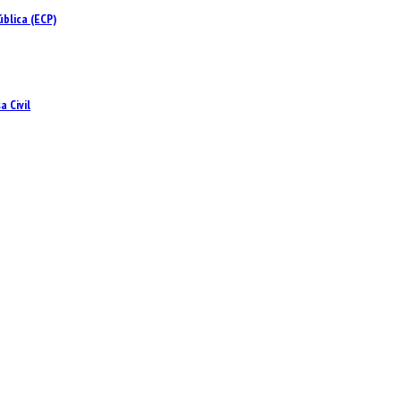
blica (ECP)
 Civil