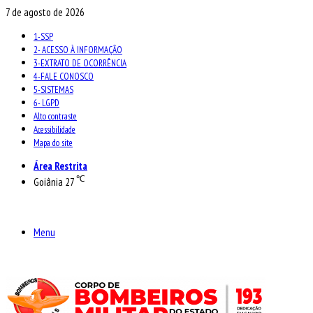
7 de agosto de 2026
1-SSP
2- ACESSO À INFORMAÇÃO
3-EXTRATO DE OCORRÊNCIA
4-FALE CONOSCO
5-SISTEMAS
6- LGPD
Alto contraste
Acessibilidade
Mapa do site
Área Restrita
℃
Goiânia
27
Menu