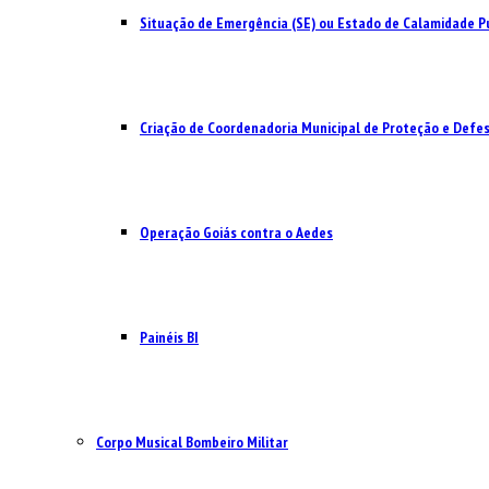
Situação de Emergência (SE) ou Estado de Calamidade Pú
Criação de Coordenadoria Municipal de Proteção e Defesa
Operação Goiás contra o Aedes
Painéis BI
Corpo Musical Bombeiro Militar