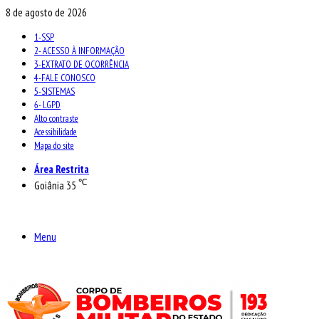
8 de agosto de 2026
1-SSP
2- ACESSO À INFORMAÇÃO
3-EXTRATO DE OCORRÊNCIA
4-FALE CONOSCO
5-SISTEMAS
6- LGPD
Alto contraste
Acessibilidade
Mapa do site
Área Restrita
℃
Goiânia
35
Menu