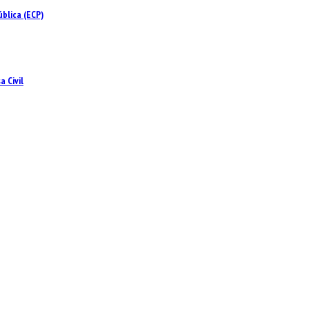
blica (ECP)
 Civil