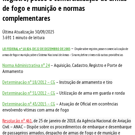
de fogo e munição e normas
complementares
Última Atualização 30/09/2025
3.691
1 minuto de leitura
–
LEI FEDERAL nº 10.826, DE 22 DE DEZEMBRO DE 2003
Dispõe sobre registro, posse e comercialização de
armas de fogo e munição, sobre o
Sistema Nacional de Armas – Sinarm, define crimes e dá outras providências
Norma Administrativa nº 24
– Aquisição, Cadastro, Registro e Porte de
Armamento
Determinação nº 18/2012 – CG
–
Instrução de armamento e tiro
Determinação nº 51/2012 – CG
– Utilização de arma em guarda e ronda
Determinação nº 43/2015 – CG
– Atuação de Oficial em ocorrências
envolvendo vítimas com arma de fogo
Resolução nº 461
, de 25 de janeiro de 2018,
da Agência Nacional de Aviação
Civil – ANAC
–
Dispõe sobre os procedimentos de embarque e desembarque
de passageiros armados,
despacho de armas de fogo e de munição e