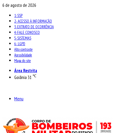
6 de agosto de 2026
1-SSP
2- ACESSO À INFORMAÇÃO
3-EXTRATO DE OCORRÊNCIA
4-FALE CONOSCO
5-SISTEMAS
6- LGPD
Alto contraste
Acessibilidade
Mapa do site
Área Restrita
℃
Goiânia
31
Menu