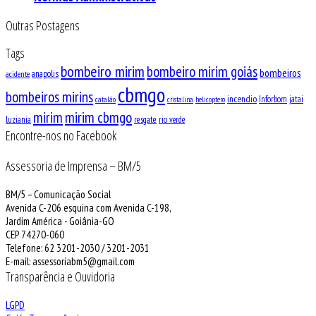
Outras Postagens
Tags
bombeiro mirim
bombeiro mirim goiás
bombeiros
anapolis
acidente
cbmgo
bombeiros mirins
incendio
Inforbom
jatai
catalão
cristalina
helicoptero
mirim
mirim cbmgo
luziania
resgate
rio verde
Encontre-nos no Facebook
Assessoria de Imprensa – BM/5
BM/5 – Comunicação Social
Avenida C-206 esquina com Avenida C-198,
Jardim América - Goiânia-GO
CEP 74270-060
Telefone: 62 3201-2030 / 3201-2031
E-mail: assessoriabm5@gmail.com
Transparência e Ouvidoria
LGPD