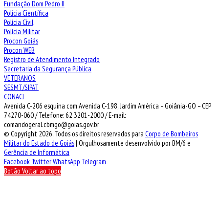
Fundação Dom Pedro II
Polícia Científica
Polícia Civil
Polícia Militar
Procon Goiás
Procon WEB
Registro de Atendimento Integrado
Secretaria da Segurança Pública
VETERANOS
SESMT/SIPAT
CONACI
Avenida C-206 esquina com Avenida C-198, Jardim América – Goiânia-GO – CEP
74270-060 / Telefone: 62 3201-2000 / E-mail:
comandogeral.cbmgo@goias.gov.br
© Copyright 2026, Todos os direitos reservados para
Corpo de Bombeiros
Militar do Estado de Goiás
| Orgulhosamente desenvolvido por BM/6 e
Gerência de Informática
Facebook
Twitter
WhatsApp
Telegram
Botão Voltar ao topo