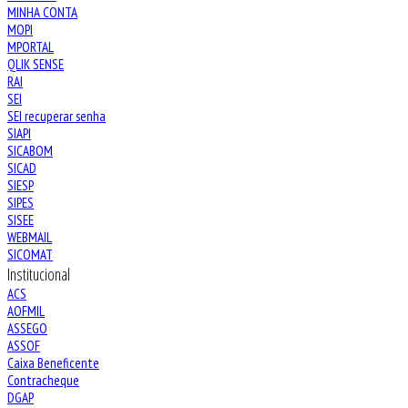
MINHA CONTA
MOPI
MPORTAL
QLIK SENSE
RAI
SEI
SEI recuperar senha
SIAPI
SICABOM
SICAD
SIESP
SIPES
SISEE
WEBMAIL
SICOMAT
Institucional
ACS
AOFMIL
ASSEGO
ASSOF
Caixa Beneficente
Contracheque
DGAP