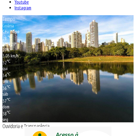
Youtube
Instagram
Tempo
Goiânia
Céu Limpo
℃
28
32º - 28º
27%
3.05 km/h
℃
32
qui
℃
34
sex
℃
36
sáb
℃
37
dom
℃
38
seg
Ouvidoria e Transparência