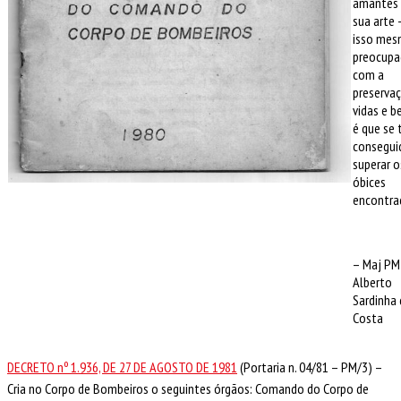
amantes
sua arte 
isso me
preocupa
com a
preserva
vidas e b
é que se
consegui
superar o
óbices
encontra
– Maj PM
Alberto
Sardinha 
Costa
DECRETO nº 1.936, DE 27 DE AGOSTO DE 1981
(Portaria n. 04/81 – PM/3) –
Cria no Corpo de Bombeiros o seguintes órgãos: Comando do Corpo de