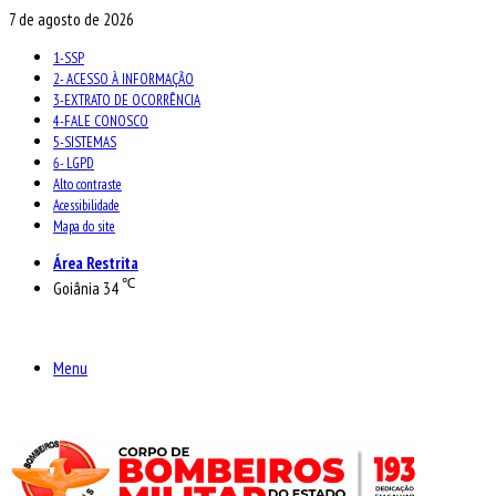
7 de agosto de 2026
1-SSP
2- ACESSO À INFORMAÇÃO
3-EXTRATO DE OCORRÊNCIA
4-FALE CONOSCO
5-SISTEMAS
6- LGPD
Alto contraste
Acessibilidade
Mapa do site
Área Restrita
℃
Goiânia
34
Menu