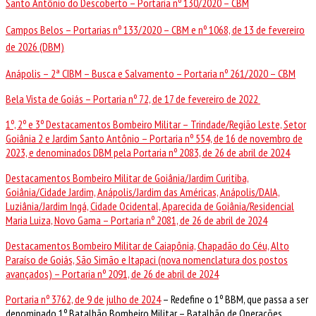
Santo Antônio do Descoberto – Portaria nº 130/2020 – CBM
Campos Belos – Portarias nº 133/2020 – CBM e nº 1068, de 13 de fevereiro
de 2026 (DBM)
Anápolis – 2ª CIBM – Busca e Salvamento – Portaria nº 261/2020 – CBM
Bela Vista de Goiás – Portaria nº 72, de 17 de fevereiro de 2022
1º, 2º e 3º Destacamentos Bombeiro Militar – Trindade/Região Leste, Setor
Goiânia 2 e Jardim Santo Antônio – Portaria nº 554, de 16 de novembro de
2023, e denominados DBM pela Portaria nº 2083, de 26 de abril de 2024
Destacamentos Bombeiro Militar de Goiânia/Jardim Curitiba,
Goiânia/Cidade Jardim, Anápolis/Jardim das Américas, Anápolis/DAIA,
Luziânia/Jardim Ingá, Cidade Ocidental, Aparecida de Goiânia/Residencial
Maria Luiza, Novo Gama – Portaria nº 2081, de 26 de abril de 2024
Destacamentos Bombeiro Militar de Caiapônia, Chapadão do Céu, Alto
Paraíso de Goiás, São Simão e Itapaci (nova nomenclatura dos postos
avançados) – Portaria nº 2091, de 26 de abril de 2024
Portaria nº 3762, de 9 de julho de 2024
–
Redefine o 1º BBM, que passa a ser
denominado 1º Batalhão Bombeiro Militar – Batalhão de Operações,