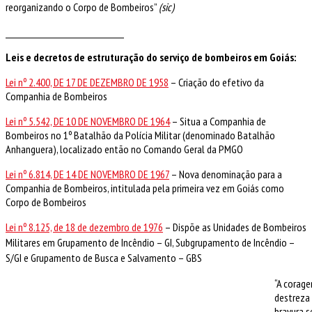
reorganizando o Corpo de Bombeiros”
(sic)
__________________________________
Leis e decretos de estruturação do serviço de bombeiros em Goiás:
Lei nº 2.400, DE 17 DE DEZEMBRO DE 1958
– Criação do efetivo da
Companhia de Bombeiros
Lei nº 5.542, DE 10 DE NOVEMBRO DE 1964
– Situa a Companhia de
Bombeiros no 1º Batalhão da Polícia Militar (denominado Batalhão
Anhanguera), localizado então no Comando Geral da PMGO
Lei nº 6.814, DE 14 DE NOVEMBRO DE 1967
– Nova denominação para a
Companhia de Bombeiros, intitulada pela primeira vez em Goiás como
Corpo de Bombeiros
Lei nº 8.125, de 18 de dezembro de 1976
– Dispõe as Unidades de Bombeiros
Militares em
Grupamento de Incêndio – GI,
Subgrupamento de Incêndio –
S/GI e Grupamento de Busca e Salvamento – GBS
“A corage
destreza
bravura 