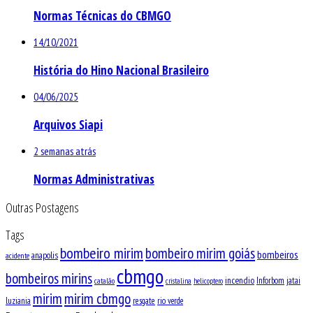
Normas Técnicas do CBMGO
14/10/2021
História do Hino Nacional Brasileiro
04/06/2025
Arquivos Siapi
2 semanas atrás
Normas Administrativas
Outras Postagens
Tags
bombeiro mirim
bombeiro mirim goiás
bombeiros
anapolis
acidente
cbmgo
bombeiros mirins
incendio
Inforbom
jatai
catalão
cristalina
helicoptero
mirim
mirim cbmgo
luziania
resgate
rio verde