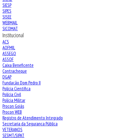
SIESP
SIPES
SISEE
WEBMAIL
SICOMAT
Institucional
ACS
AOFMIL
ASSEGO
ASSOF
Caixa Beneficente
Contracheque
DGAP
Fundação Dom Pedro II
Polícia Científica
Polícia Civil
Polícia Militar
Procon Goiás
Procon WEB
Registro de Atendimento Integrado
Secretaria da Segurança Pública
VETERANOS
SESMT/SIPAT