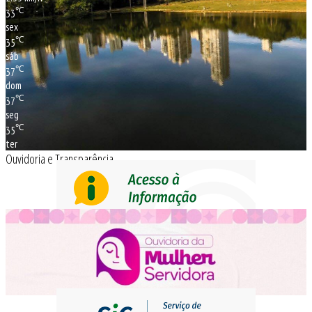
℃
33
sex
℃
35
sáb
℃
37
dom
℃
37
seg
℃
35
ter
Ouvidoria e Transparência