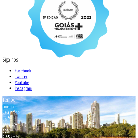
Siga-nos
Facebook
Twitter
Youtube
Instagram
Tempo
Goiânia
Céu Limpo
℃
26
33º - 26º
32%
2.35 km/h