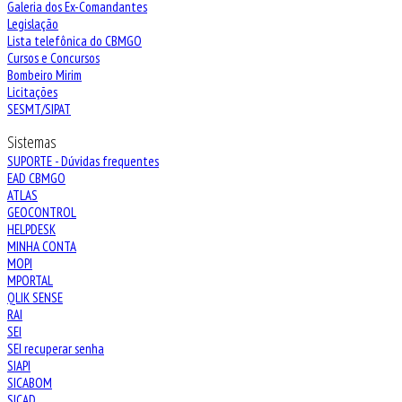
Galeria dos Ex-Comandantes
Legislação
Lista telefônica do CBMGO
Cursos e Concursos
Bombeiro Mirim
Licitações
SESMT/SIPAT
Sistemas
SUPORTE - Dúvidas frequentes
EAD CBMGO
ATLAS
GEOCONTROL
HELPDESK
MINHA CONTA
MOPI
MPORTAL
QLIK SENSE
RAI
SEI
SEI recuperar senha
SIAPI
SICABOM
SICAD