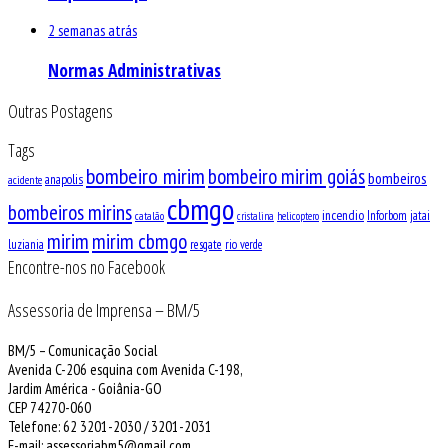
2 semanas atrás
Normas Administrativas
Outras Postagens
Tags
bombeiro mirim
bombeiro mirim goiás
bombeiros
anapolis
acidente
cbmgo
bombeiros mirins
incendio
Inforbom
jatai
catalão
cristalina
helicoptero
mirim
mirim cbmgo
luziania
resgate
rio verde
Encontre-nos no Facebook
Assessoria de Imprensa – BM/5
BM/5 – Comunicação Social
Avenida C-206 esquina com Avenida C-198,
Jardim América - Goiânia-GO
CEP 74270-060
Telefone: 62 3201-2030 / 3201-2031
E-mail: assessoriabm5@gmail.com