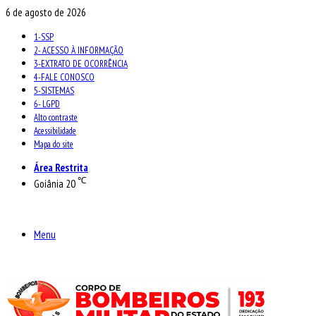
6 de agosto de 2026
1-SSP
2- ACESSO À INFORMAÇÃO
3-EXTRATO DE OCORRÊNCIA
4-FALE CONOSCO
5-SISTEMAS
6- LGPD
Alto contraste
Acessibilidade
Mapa do site
Área Restrita
℃
Goiânia
20
Menu