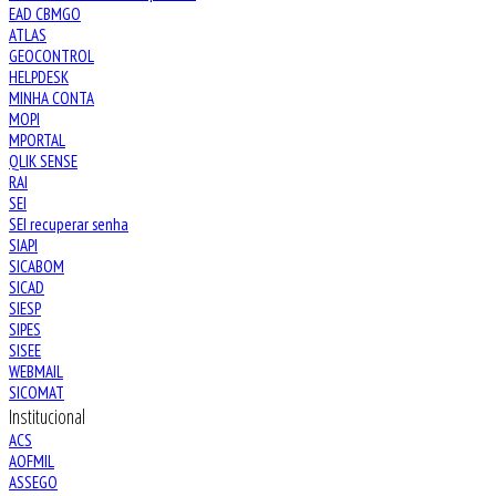
EAD CBMGO
ATLAS
GEOCONTROL
HELPDESK
MINHA CONTA
MOPI
MPORTAL
QLIK SENSE
RAI
SEI
SEI recuperar senha
SIAPI
SICABOM
SICAD
SIESP
SIPES
SISEE
WEBMAIL
SICOMAT
Institucional
ACS
AOFMIL
ASSEGO