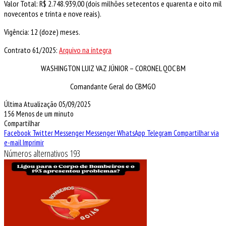
Valor Total: R$ 2.748.939,00 (dois milhões setecentos e quarenta e oito mil
novecentos e trinta e nove reais).
Vigência: 12 (doze) meses.
Contrato 61/2025:
Arquivo na íntegra
WASHINGTON LUIZ VAZ JÚNIOR – CORONEL QOC BM
Comandante Geral do CBMGO
Última Atualização 05/09/2025
156
Menos de um minuto
Compartilhar
Facebook
Twitter
Messenger
Messenger
WhatsApp
Telegram
Compartilhar via
e-mail
Imprimir
Números alternativos 193