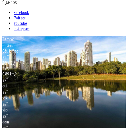
Siga-nos
Facebook
Twitter
Youtube
Instagram
Tempo
Goiânia
Céu Limpo
℃
21
32º - 21º
45%
0.89 km/h
℃
32
qui
℃
35
sex
℃
36
sáb
℃
38
dom
℃