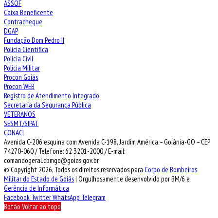
ASSOF
Caixa Beneficente
Contracheque
DGAP
Fundação Dom Pedro II
Polícia Científica
Polícia Civil
Polícia Militar
Procon Goiás
Procon WEB
Registro de Atendimento Integrado
Secretaria da Segurança Pública
VETERANOS
SESMT/SIPAT
CONACI
Avenida C-206 esquina com Avenida C-198, Jardim América – Goiânia-GO – CEP
74270-060 / Telefone: 62 3201-2000 / E-mail:
comandogeral.cbmgo@goias.gov.br
© Copyright 2026, Todos os direitos reservados para
Corpo de Bombeiros
Militar do Estado de Goiás
| Orgulhosamente desenvolvido por BM/6 e
Gerência de Informática
Facebook
Twitter
WhatsApp
Telegram
Botão Voltar ao topo