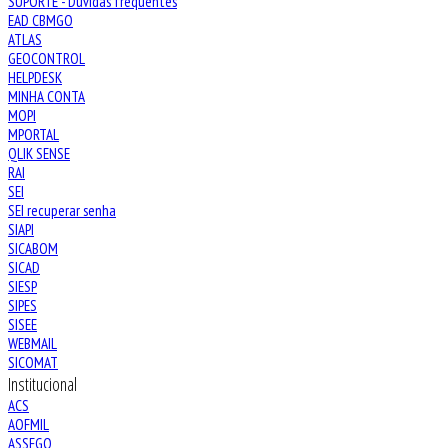
SUPORTE - Dúvidas frequentes
EAD CBMGO
ATLAS
GEOCONTROL
HELPDESK
MINHA CONTA
MOPI
MPORTAL
QLIK SENSE
RAI
SEI
SEI recuperar senha
SIAPI
SICABOM
SICAD
SIESP
SIPES
SISEE
WEBMAIL
SICOMAT
Institucional
ACS
AOFMIL
ASSEGO