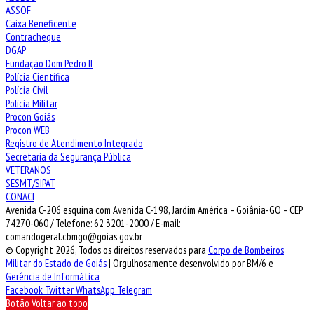
ASSOF
Caixa Beneficente
Contracheque
DGAP
Fundação Dom Pedro II
Polícia Científica
Polícia Civil
Polícia Militar
Procon Goiás
Procon WEB
Registro de Atendimento Integrado
Secretaria da Segurança Pública
VETERANOS
SESMT/SIPAT
CONACI
Avenida C-206 esquina com Avenida C-198, Jardim América – Goiânia-GO – CEP
74270-060 / Telefone: 62 3201-2000 / E-mail:
comandogeral.cbmgo@goias.gov.br
© Copyright 2026, Todos os direitos reservados para
Corpo de Bombeiros
Militar do Estado de Goiás
| Orgulhosamente desenvolvido por BM/6 e
Gerência de Informática
Facebook
Twitter
WhatsApp
Telegram
Botão Voltar ao topo