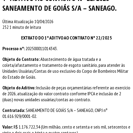
SANEAMENTO DE GOIÁS S/A – SANEAGO.
Última Atualização 10/04/2026
252
1 minuto de leitura
EXTRATO DO 1º ADITVO AO CONTRATO Nº 22/2025
Processo nº:
202500011014343.
Objeto do Contrato:
Abastecimento de água tratada e a
coleta/afastamento e tratamento de esgoto sanitário, para atender às
Unidades Usuárias/Contas de uso exclusivo do Corpo de Bombeiros Militar
do Estado de Goiás.
Objeto do Aditivo:
Inclusão de peças orçamentárias referente ao exercício
de 2026, atualização do valor contrato conforme IPCA e inclusão de 2
(duas) novas unidades usuárias/contas ao contrato.
Contratada:
SANEAMENTO DE GOIÁS S/A – SANEAGO, CNPJ nº
01.616.929/0001-02.
Valor:
R$ 1.176.722,34 (Um milhão, cento e setenta e seis mil, setecentos e
vinte e dois reais e trinta e quatro centavos).