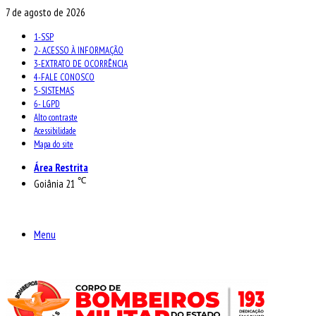
7 de agosto de 2026
1-SSP
2- ACESSO À INFORMAÇÃO
3-EXTRATO DE OCORRÊNCIA
4-FALE CONOSCO
5-SISTEMAS
6- LGPD
Alto contraste
Acessibilidade
Mapa do site
Área Restrita
℃
Goiânia
21
Menu