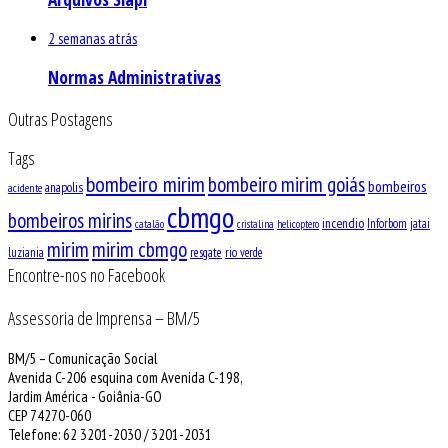
2 semanas atrás
Normas Administrativas
Outras Postagens
Tags
bombeiro mirim
bombeiro mirim goiás
bombeiros
anapolis
acidente
cbmgo
bombeiros mirins
incendio
Inforbom
jatai
catalão
cristalina
helicoptero
mirim
mirim cbmgo
luziania
resgate
rio verde
Encontre-nos no Facebook
Assessoria de Imprensa – BM/5
BM/5 – Comunicação Social
Avenida C-206 esquina com Avenida C-198,
Jardim América - Goiânia-GO
CEP 74270-060
Telefone: 62 3201-2030 / 3201-2031