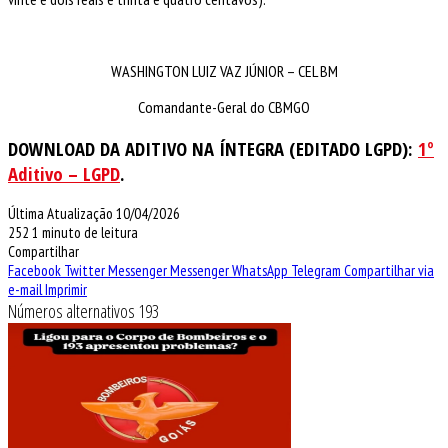
WASHINGTON LUIZ VAZ JÚNIOR – CEL BM
Comandante-Geral do CBMGO
DOWNLOAD DA ADITIVO NA ÍNTEGRA (EDITADO LGPD):
1º
Aditivo – LGPD
.
Última Atualização 10/04/2026
252
1 minuto de leitura
Compartilhar
Facebook
Twitter
Messenger
Messenger
WhatsApp
Telegram
Compartilhar via
e-mail
Imprimir
Números alternativos 193