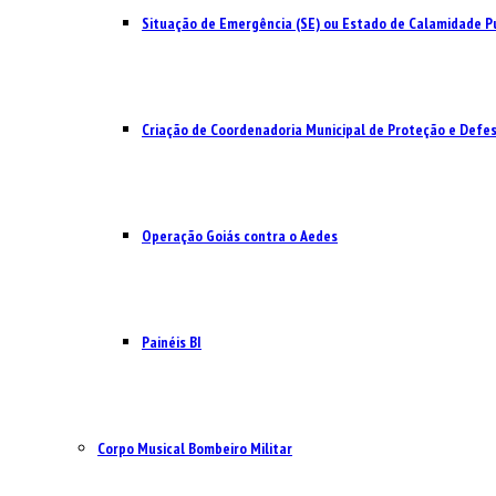
Situação de Emergência (SE) ou Estado de Calamidade Pú
Criação de Coordenadoria Municipal de Proteção e Defesa
Operação Goiás contra o Aedes
Painéis BI
Corpo Musical Bombeiro Militar