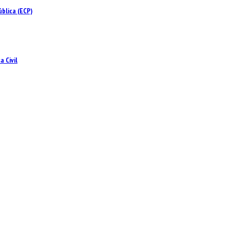
blica (ECP)
 Civil