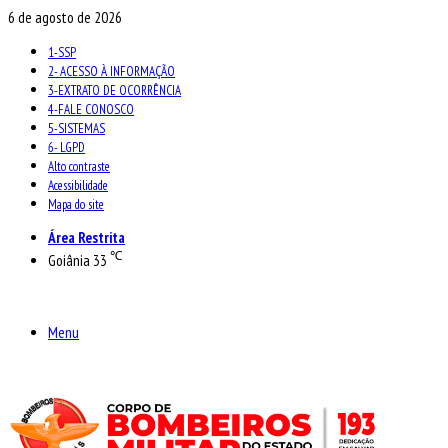
6 de agosto de 2026
1-SSP
2- ACESSO À INFORMAÇÃO
3-EXTRATO DE OCORRÊNCIA
4-FALE CONOSCO
5-SISTEMAS
6- LGPD
Alto contraste
Acessibilidade
Mapa do site
Área Restrita
℃
Goiânia
33
Menu