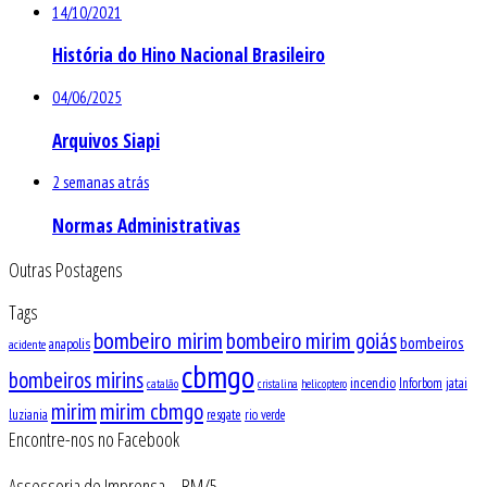
14/10/2021
História do Hino Nacional Brasileiro
04/06/2025
Arquivos Siapi
2 semanas atrás
Normas Administrativas
Outras Postagens
Tags
bombeiro mirim
bombeiro mirim goiás
bombeiros
anapolis
acidente
cbmgo
bombeiros mirins
incendio
Inforbom
jatai
catalão
cristalina
helicoptero
mirim
mirim cbmgo
luziania
resgate
rio verde
Encontre-nos no Facebook
Assessoria de Imprensa – BM/5