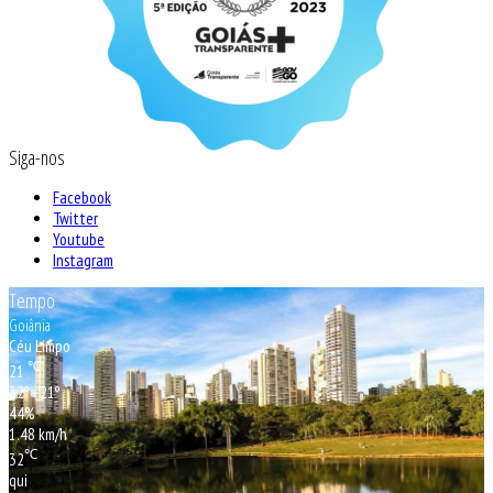
Siga-nos
Facebook
Twitter
Youtube
Instagram
Tempo
Goiânia
Céu Limpo
℃
21
32º - 21º
44%
1.48 km/h
℃
32
qui