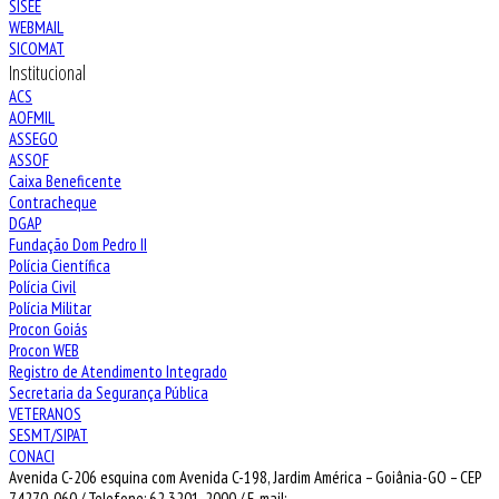
SISEE
WEBMAIL
SICOMAT
Institucional
ACS
AOFMIL
ASSEGO
ASSOF
Caixa Beneficente
Contracheque
DGAP
Fundação Dom Pedro II
Polícia Científica
Polícia Civil
Polícia Militar
Procon Goiás
Procon WEB
Registro de Atendimento Integrado
Secretaria da Segurança Pública
VETERANOS
SESMT/SIPAT
CONACI
Avenida C-206 esquina com Avenida C-198, Jardim América – Goiânia-GO – CEP
74270-060 / Telefone: 62 3201-2000 / E-mail: