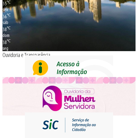
℃
35
sex
℃
36
sáb
℃
38
dom
℃
38
seg
Ouvidoria e Transparência