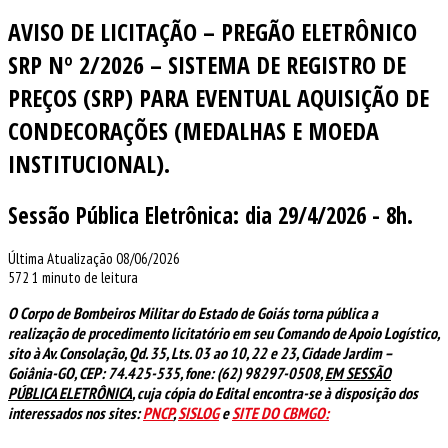
AVISO DE LICITAÇÃO – PREGÃO ELETRÔNICO
SRP Nº 2/2026 – SISTEMA DE REGISTRO DE
PREÇOS (SRP) PARA EVENTUAL AQUISIÇÃO DE
CONDECORAÇÕES (MEDALHAS E MOEDA
INSTITUCIONAL).
Sessão Pública Eletrônica: dia 29/4/2026 - 8h.
Última Atualização 08/06/2026
572
1 minuto de leitura
O Corpo de Bombeiros Militar do Estado de Goiás torna pública a
realização de procedimento licitatório em seu Comando de Apoio Logístico,
sito à Av. Consolação, Qd. 35, Lts. 03 ao 10, 22 e 23, Cidade Jardim –
Goiânia-GO, CEP: 74.425-535, fone: (62) 98297-0508,
EM SESSÃO
PÚBLICA ELETRÔNICA
, cuja cópia do Edital encontra-se à disposição dos
interessados nos sites:
PNCP
,
SISLOG
e
SITE DO CBMGO: