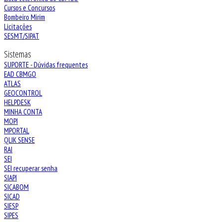
Cursos e Concursos
Bombeiro Mirim
Licitações
SESMT/SIPAT
Sistemas
SUPORTE - Dúvidas frequentes
EAD CBMGO
ATLAS
GEOCONTROL
HELPDESK
MINHA CONTA
MOPI
MPORTAL
QLIK SENSE
RAI
SEI
SEI recuperar senha
SIAPI
SICABOM
SICAD
SIESP
SIPES