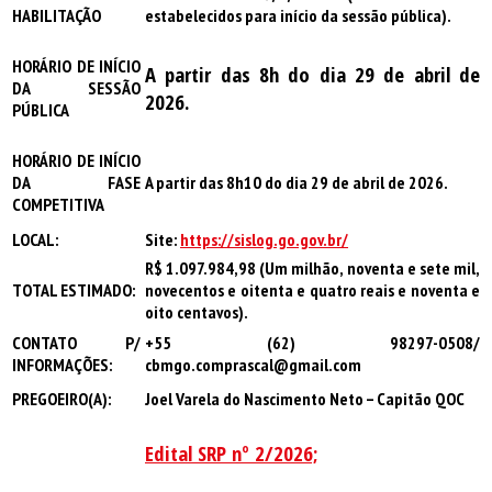
HABILITAÇÃO
estabelecidos para início da sessão pública).
HORÁRIO DE INÍCIO
A partir das 8
h
do dia 29 de abril de
DA SESSÃO
2026.
PÚBLICA
HORÁRIO DE INÍCIO
DA FASE
A partir das
8h10 do dia 29 de abril de 2026.
COMPETITIVA
LOCAL:
Site:
https://sislog.go.gov.br/
R$ 1.097.984,98 (Um milhão, noventa e sete mil,
TOTAL ESTIMADO:
novecentos e oitenta e quatro
reais e noventa e
oito centavos).
CONTATO P/
+55 (62) 98297-0508/
INFORMAÇÕES:
cbmgo.comprascal@gmail.com
PREGOEIRO(A):
Joel Varela do Nascimento Neto – Capitão QOC
Edital SRP nº 2/2026;