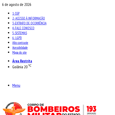
6 de agosto de 2026
1-SSP
2- ACESSO À INFORMAÇÃO
3-EXTRATO DE OCORRÊNCIA
4-FALE CONOSCO
5-SISTEMAS
6- LGPD
Alto contraste
Acessibilidade
Mapa do site
Área Restrita
℃
Goiânia
20
Menu