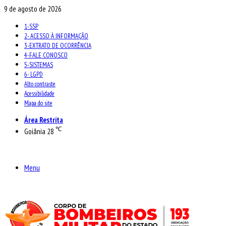
9 de agosto de 2026
1-SSP
2- ACESSO À INFORMAÇÃO
3-EXTRATO DE OCORRÊNCIA
4-FALE CONOSCO
5-SISTEMAS
6- LGPD
Alto contraste
Acessibilidade
Mapa do site
Área Restrita
℃
Goiânia
28
Menu