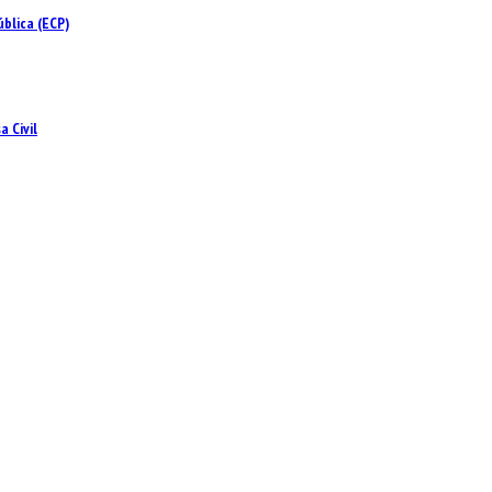
blica (ECP)
 Civil