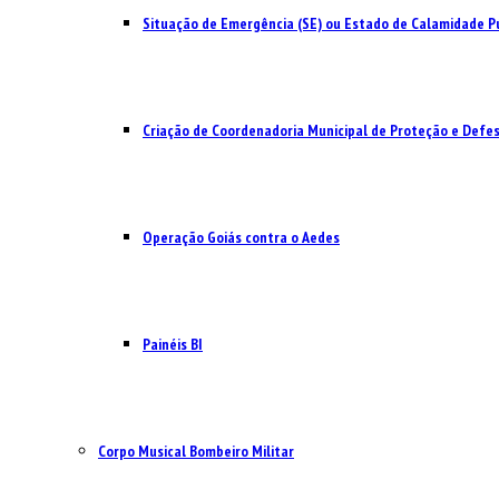
Situação de Emergência (SE) ou Estado de Calamidade Pú
Criação de Coordenadoria Municipal de Proteção e Defesa
Operação Goiás contra o Aedes
Painéis BI
Corpo Musical Bombeiro Militar