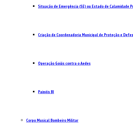
Situação de Emergência (SE) ou Estado de Calamidade Pú
Criação de Coordenadoria Municipal de Proteção e Defesa
Operação Goiás contra o Aedes
Painéis BI
Corpo Musical Bombeiro Militar