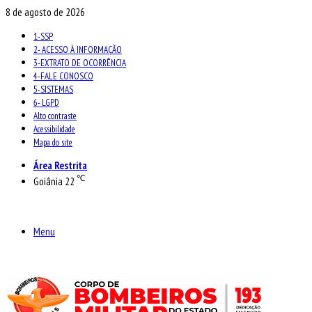
8 de agosto de 2026
1-SSP
2- ACESSO À INFORMAÇÃO
3-EXTRATO DE OCORRÊNCIA
4-FALE CONOSCO
5-SISTEMAS
6- LGPD
Alto contraste
Acessibilidade
Mapa do site
Área Restrita
℃
Goiânia
22
Menu