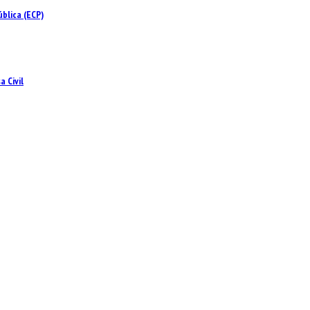
blica (ECP)
 Civil