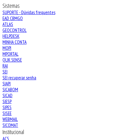
Sistemas
SUPORTE - Dúvidas frequentes
EAD CBMGO
ATLAS
GEOCONTROL
HELPDESK
MINHA CONTA
MOPI
MPORTAL
QLIK SENSE
RAI
SEI
SEI recuperar senha
SIAPI
SICABOM
SICAD
SIESP
SIPES
SISEE
WEBMAIL
SICOMAT
Institucional
ACS