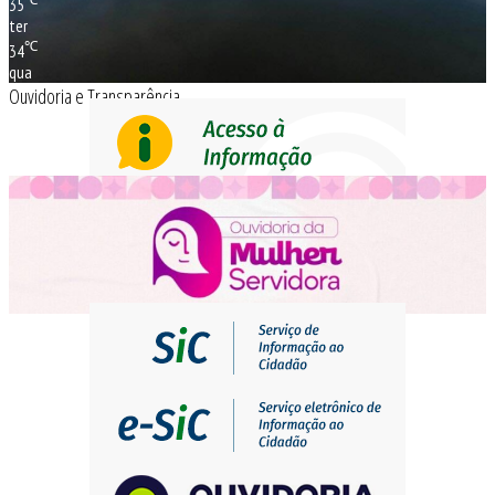
35
ter
℃
34
qua
Ouvidoria e Transparência