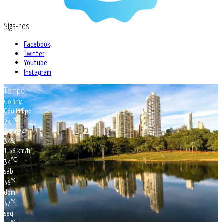
Siga-nos
Facebook
Twitter
Youtube
Instagram
Tempo
Goiânia
Céu Limpo
℃
24
24º - 24º
34%
1.58 km/h
℃
34
sáb
℃
36
dom
℃
37
seg
℃