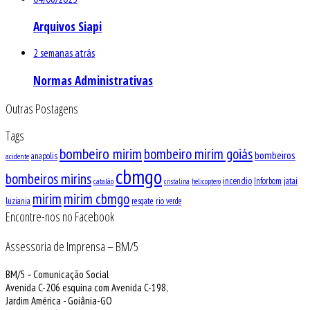
Arquivos Siapi
2 semanas atrás
Normas Administrativas
Outras Postagens
Tags
bombeiro mirim
bombeiro mirim goiás
bombeiros
anapolis
acidente
cbmgo
bombeiros mirins
incendio
Inforbom
jatai
catalão
cristalina
helicoptero
mirim
mirim cbmgo
luziania
resgate
rio verde
Encontre-nos no Facebook
Assessoria de Imprensa – BM/5
BM/5 – Comunicação Social
Avenida C-206 esquina com Avenida C-198,
Jardim América - Goiânia-GO