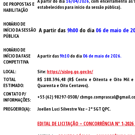
A partir do dia
16/04/2026
, com encerramento à
s 
DE PROPOSTAS E
estabelecidos para início da sessão pública).
HABILITAÇÃO
HORÁRIO DE
A partir das
9h00
do dia
06 de maio de 2
INÍCIO DA SESSÃO
PÚBLICA
HORÁRIO DE
INÍCIO DA FASE
A partir das
9h10
do dia
06 de maio de 2026.
COMPETITIVA
LOCAL:
Site:
https://sislog.go.gov.br/
TOTAL
R$ 188.396,48 (R$ Cento e Oitenta e Oito Mil e
ESTIMADO:
Quarenta e Oito Centavos).
CONTATO P/
+55 (62) 98297-0508/ cbmgo.comprascal@gmail.c
INFORMAÇÕES:
PREGOEIRO(A):
Joellen Luci Silvestre Vaz – 2º SGT QPC.
EDITAL DE LICITAÇÃO – CONCORRÊNCIA Nº 1-202