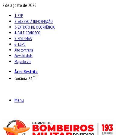
7 de agosto de 2026
1-SSP
2- ACESSO À INFORMAÇÃO
3-EXTRATO DE OCORRÊNCIA
4-FALE CONOSCO
5-SISTEMAS
6- LGPD
Alto contraste
Acessibilidade
Mapa do site
Área Restrita
℃
Goiânia
24
Menu