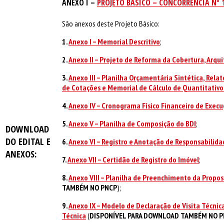
ANEXO I –
PROJETO BÁSICO – CONCORRÊNCIA Nº 
São anexos deste Projeto Básico:
1.
Anexo I – Memorial Descritivo
;
2.
Anexo II – Projeto de Reforma da Cobertura, Arqui
3.
Anexo III – Planilha Orçamentária Sintética, Rela
de Cotações e Memorial de Cálculo de Quantitativo
4.
Anexo IV – Cronograma Físico Financeiro de Exec
5.
Anexo V – Planilha de Composição do BDI
;
DOWNLOAD
DO EDITAL E
6.
Anexo VI – Registro e Anotação de Responsabilida
ANEXOS:
7.
Anexo VII – Certidão de Registro do Imóvel
;
8.
Anexo VIII – Planilha de Preenchimento da Propo
TAMBÉM NO PNCP
);
9.
Anexo IX – Modelo de Declaração de Visita Técnic
Técnica
(
DISPONÍVEL PARA DOWNLOAD TAMBÉM NO 