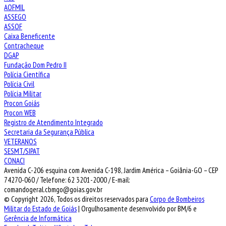
AOFMIL
ASSEGO
ASSOF
Caixa Beneficente
Contracheque
DGAP
Fundação Dom Pedro II
Polícia Científica
Polícia Civil
Polícia Militar
Procon Goiás
Procon WEB
Registro de Atendimento Integrado
Secretaria da Segurança Pública
VETERANOS
SESMT/SIPAT
CONACI
Avenida C-206 esquina com Avenida C-198, Jardim América – Goiânia-GO – CEP
74270-060 / Telefone: 62 3201-2000 / E-mail:
comandogeral.cbmgo@goias.gov.br
© Copyright 2026, Todos os direitos reservados para
Corpo de Bombeiros
Militar do Estado de Goiás
| Orgulhosamente desenvolvido por BM/6 e
Gerência de Informática